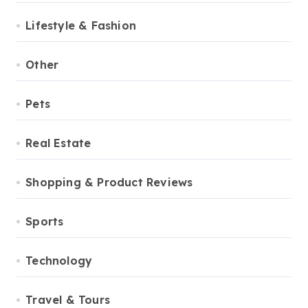
Lifestyle & Fashion
Other
Pets
Real Estate
Shopping & Product Reviews
Sports
Technology
Travel & Tours