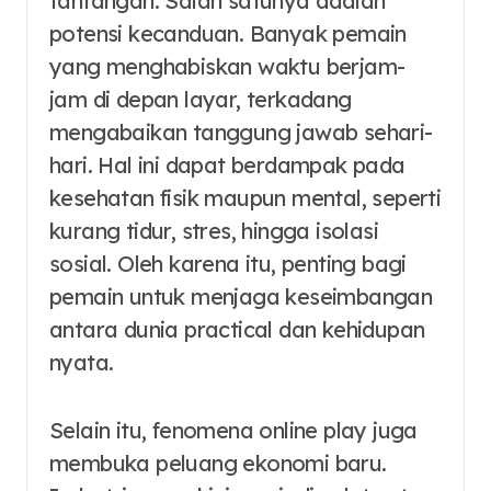
tantangan. Salah satunya adalah
potensi kecanduan. Banyak pemain
yang menghabiskan waktu berjam-
jam di depan layar, terkadang
mengabaikan tanggung jawab sehari-
hari. Hal ini dapat berdampak pada
kesehatan fisik maupun mental, seperti
kurang tidur, stres, hingga isolasi
sosial. Oleh karena itu, penting bagi
pemain untuk menjaga keseimbangan
antara dunia practical dan kehidupan
nyata.
Selain itu, fenomena online play juga
membuka peluang ekonomi baru.