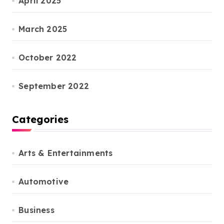
April 2025
March 2025
October 2022
September 2022
Categories
Arts & Entertainments
Automotive
Business