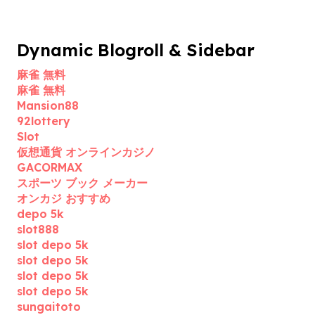
Dynamic Blogroll & Sidebar
麻雀 無料
麻雀 無料
Mansion88
92lottery
Slot
仮想通貨 オンラインカジノ
GACORMAX
スポーツ ブック メーカー
オンカジ おすすめ
depo 5k
slot888
slot depo 5k
slot depo 5k
slot depo 5k
slot depo 5k
sungaitoto