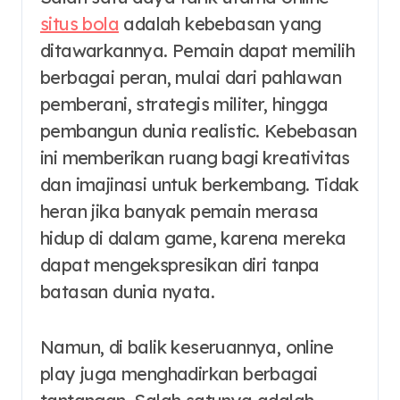
situs bola
adalah kebebasan yang
ditawarkannya. Pemain dapat memilih
berbagai peran, mulai dari pahlawan
pemberani, strategis militer, hingga
pembangun dunia realistic. Kebebasan
ini memberikan ruang bagi kreativitas
dan imajinasi untuk berkembang. Tidak
heran jika banyak pemain merasa
hidup di dalam game, karena mereka
dapat mengekspresikan diri tanpa
batasan dunia nyata.
Namun, di balik keseruannya, online
play juga menghadirkan berbagai