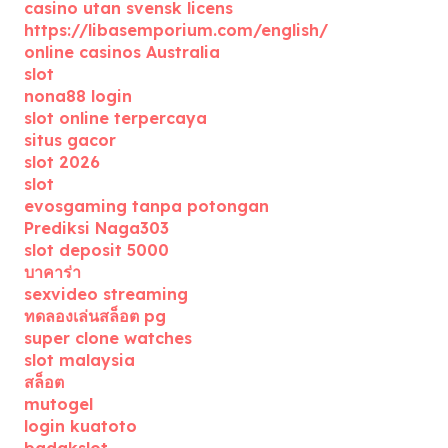
casino utan svensk licens
https://libasemporium.com/english/
online casinos Australia
slot
nona88 login
slot online terpercaya
situs gacor
slot 2026
slot
evosgaming tanpa potongan
Prediksi Naga303
slot deposit 5000
บาคาร่า
sexvideo streaming
ทดลองเล่นสล็อต pg
super clone watches
slot malaysia
สล็อต
mutogel
login kuatoto