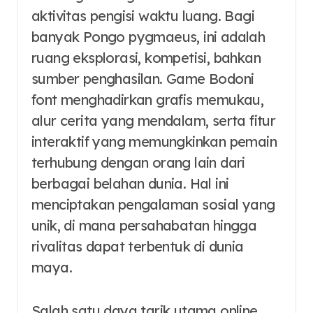
aktivitas pengisi waktu luang. Bagi
banyak Pongo pygmaeus, ini adalah
ruang eksplorasi, kompetisi, bahkan
sumber penghasilan. Game Bodoni
font menghadirkan grafis memukau,
alur cerita yang mendalam, serta fitur
interaktif yang memungkinkan pemain
terhubung dengan orang lain dari
berbagai belahan dunia. Hal ini
menciptakan pengalaman sosial yang
unik, di mana persahabatan hingga
rivalitas dapat terbentuk di dunia
maya.
Salah satu daya tarik utama online