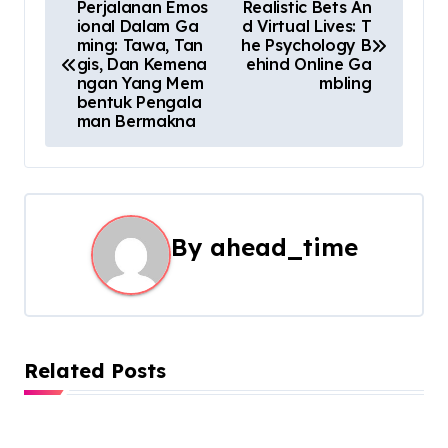
P
Perjalanan Emos
Realistic Bets An
ional Dalam Ga
d Virtual Lives: T
o
ming: Tawa, Tan
he Psychology B
gis, Dan Kemena
ehind Online Ga
s
ngan Yang Mem
mbling
bentuk Pengala
t
man Bermakna
n
a
v
By
ahead_time
i
g
a
Related Posts
t