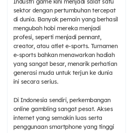
Industri game kini menjadi salat satu
sektor dengan pertumbuhan tercepat
di dunia. Banyak pemain yang berhasil
mengubah hobi mereka menjadi
profesi, seperti menjadi pennant,
creator, atau atlet e-sports. Turnamen
e-sports bahkan menawarkan hadiah
yang sangat besar, menarik perhatian
generasi muda untuk terjun ke dunia
ini secara serius.
Di Indonesia sendiri, perkembangan
online gambling sangat pesat. Akses
internet yang semakin luas serta
penggunaan smartphone yang tinggi