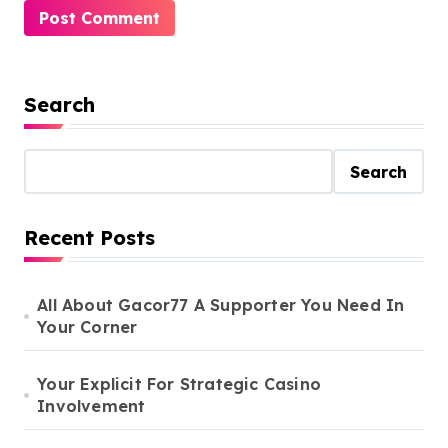
Search
Search
Recent Posts
All About Gacor77 A Supporter You Need In
Your Corner
Your Explicit For Strategic Casino
Involvement