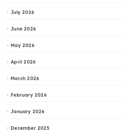
July 2026
June 2026
May 2026
April 2026
March 2026
February 2026
January 2026
December 2025