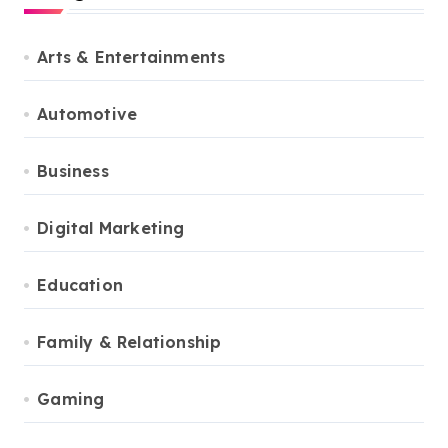
Arts & Entertainments
Automotive
Business
Digital Marketing
Education
Family & Relationship
Gaming