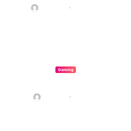
quadro_bike
Aug 10, 2026
Gaming
Slot Online: Dunia Penuh
Warna, Grafis Menawan, Dan
Peluang Tak Terduga
ahead_time
Aug 9, 2026