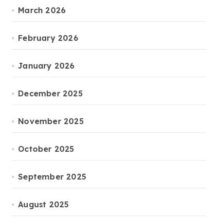
March 2026
February 2026
January 2026
December 2025
November 2025
October 2025
September 2025
August 2025