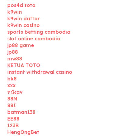
pos4d toto
k9win
k9win daftar
k9win casino
sports betting cambodia
slot online cambodia
jp88 game
jp88
mw88
KETUA TOTO
instant withdrawal casino
bk8
xxx
หนังav
88M
88I
batman138
EE88
123B
HengOngBet