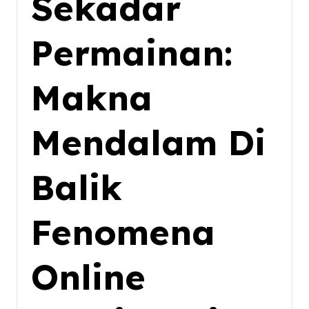
Sekadar
Permainan:
Makna
Mendalam Di
Balik
Fenomena
Online