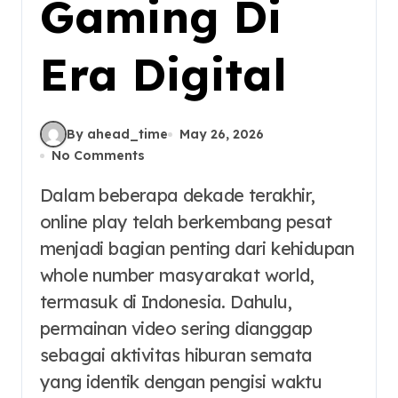
Gaming Di
Era Digital
By ahead_time
May 26, 2026
No Comments
Dalam beberapa dekade terakhir,
online play telah berkembang pesat
menjadi bagian penting dari kehidupan
whole number masyarakat world,
termasuk di Indonesia. Dahulu,
permainan video sering dianggap
sebagai aktivitas hiburan semata
yang identik dengan pengisi waktu