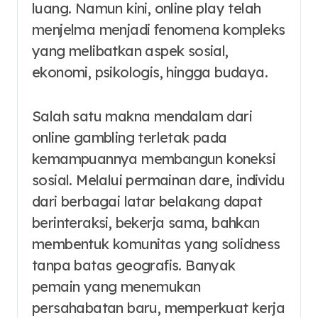
luang. Namun kini, online play telah
menjelma menjadi fenomena kompleks
yang melibatkan aspek sosial,
ekonomi, psikologis, hingga budaya.
Salah satu makna mendalam dari
online gambling terletak pada
kemampuannya membangun koneksi
sosial. Melalui permainan dare, individu
dari berbagai latar belakang dapat
berinteraksi, bekerja sama, bahkan
membentuk komunitas yang solidness
tanpa batas geografis. Banyak
pemain yang menemukan
persahabatan baru, memperkuat kerja