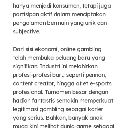
hanya menjadi konsumen, tetapi juga
partisipan aktif dalam menciptakan
pengalaman bermain yang unik dan
subjective.
Dari sisi ekonomi, online gambling
telah membuka peluang baru yang
signifikan. Industri ini melahirkan
profesi-profesi baru seperti pennon,
content creator, hingga atlet e-sports
profesional. Turnamen besar dengan
hadiah fantastis semakin memperkuat
legitimasi gambling sebagai karier
yang serius. Bahkan, banyak anak
muda kini melihat dunia game sebagai