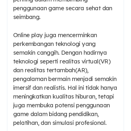
penggunaan game secara sehat dan
seimbang.
Online play juga mencerminkan
perkembangan teknologi yang
semakin canggih. Dengan hadirnya
teknologi seperti realitas virtual(VR)
dan realitas tertambah(AR),
pengalaman bermain menjadi semakin
imersif dan realistis. Hal ini tidak hanya
meningkatkan kualitas hiburan, tetapi
juga membuka potensi penggunaan
game dalam bidang pendidikan,
pelatihan, dan simulasi profesional.