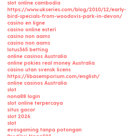
slot online cambodia
https://www.ukseries.com/blog/2010/12/early-
bird-specials-from-woodovis-park-in-devon/
casino en ligne
casino online esteri
casino non aams
casino non aams
lotus365 betting
online casinos Australia
online pokies real money Australia
casino utan svensk licens
https://libasemporium.com/english/
online casinos Australia
slot
nona88 login
slot online terpercaya
situs gacor
slot 2026
slot
evosgaming tanpa potongan