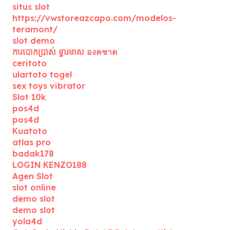
situs slot
https://vwstoreazcapo.com/modelos-
teramont/
slot demo
ការបោកប្រាស់ ទ្វារមាស องคชาต
ceritoto
ulartoto togel
sex toys vibrator
Slot 10k
pos4d
pos4d
Kuatoto
atlas pro
badak178
LOGIN KENZO188
Agen Slot
slot online
demo slot
demo slot
yola4d