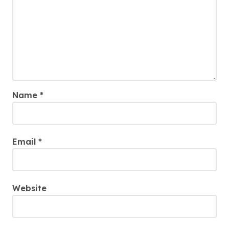
Name
*
Email
*
Website