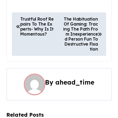
P
Trustful Roof Re
The Habituation
pairs To The Ex
Of Gaming: Trac
o
perts- Why Is It
ing The Path Fro
Momentous?
m Inexperience
s
d Person Fun To
Destructive Fixa
t
tion
n
a
v
By
ahead_time
i
g
a
Related Posts