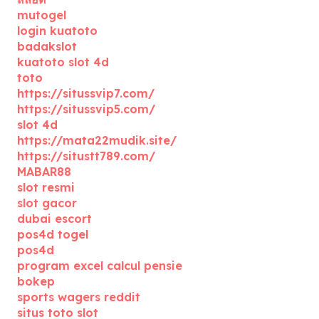
mutogel
login kuatoto
badakslot
kuatoto slot 4d
toto
https://situssvip7.com/
https://situssvip5.com/
slot 4d
https://mata22mudik.site/
https://situstt789.com/
MABAR88
slot resmi
slot gacor
dubai escort
pos4d togel
pos4d
program excel calcul pensie
bokep
sports wagers reddit
situs toto slot