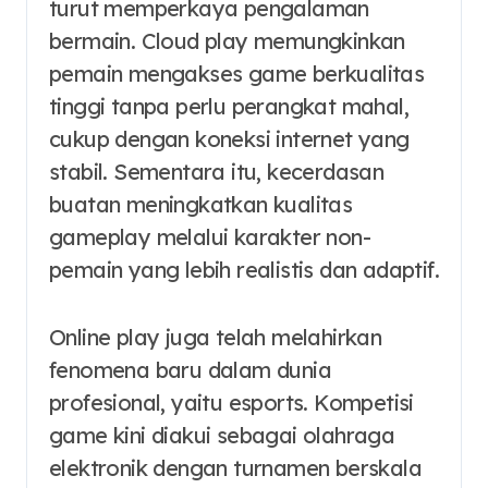
turut memperkaya pengalaman
bermain. Cloud play memungkinkan
pemain mengakses game berkualitas
tinggi tanpa perlu perangkat mahal,
cukup dengan koneksi internet yang
stabil. Sementara itu, kecerdasan
buatan meningkatkan kualitas
gameplay melalui karakter non-
pemain yang lebih realistis dan adaptif.
Online play juga telah melahirkan
fenomena baru dalam dunia
profesional, yaitu esports. Kompetisi
game kini diakui sebagai olahraga
elektronik dengan turnamen berskala