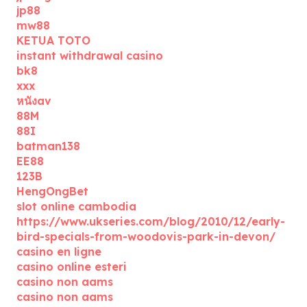
jp88
mw88
KETUA TOTO
instant withdrawal casino
bk8
xxx
หนังav
88M
88I
batman138
EE88
123B
HengOngBet
slot online cambodia
https://www.ukseries.com/blog/2010/12/early-
bird-specials-from-woodovis-park-in-devon/
casino en ligne
casino online esteri
casino non aams
casino non aams