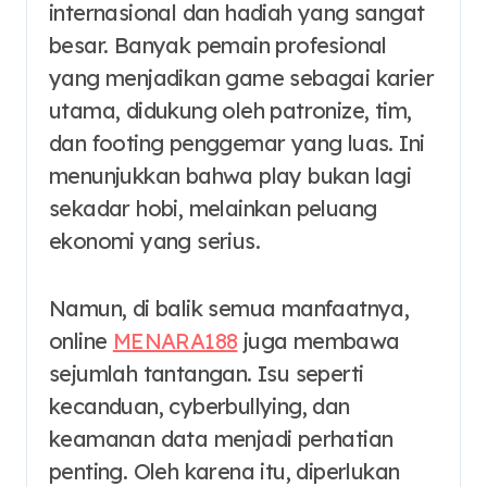
internasional dan hadiah yang sangat
besar. Banyak pemain profesional
yang menjadikan game sebagai karier
utama, didukung oleh patronize, tim,
dan footing penggemar yang luas. Ini
menunjukkan bahwa play bukan lagi
sekadar hobi, melainkan peluang
ekonomi yang serius.
Namun, di balik semua manfaatnya,
online
MENARA188
juga membawa
sejumlah tantangan. Isu seperti
kecanduan, cyberbullying, dan
keamanan data menjadi perhatian
penting. Oleh karena itu, diperlukan