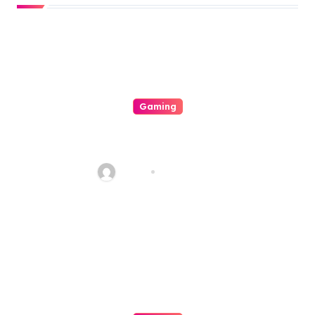
t
i
o
n
Gaming
All About Gacor77 A Supporter
You Need In Your Corner
Haani
Aug 7, 2026