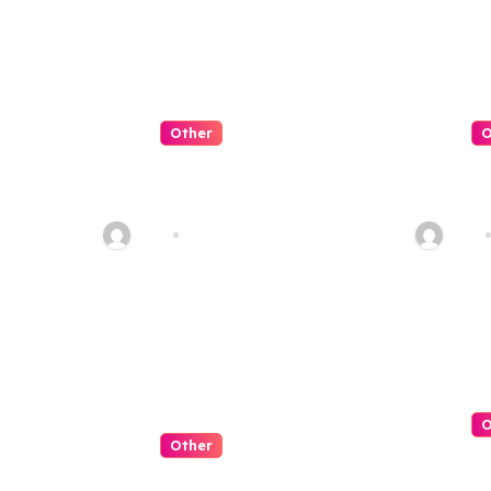
g
a
t
Other
O
i
QQPK Poker
QQPK
o
Review: Fast
嗎？從
Access, Clear
服體驗
n
Alex
Jul 31, 2026
Alex
Navigation, Less
Friction
O
Other
Menyul
Slot