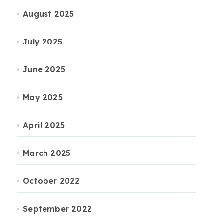
August 2025
July 2025
June 2025
May 2025
April 2025
March 2025
October 2022
September 2022