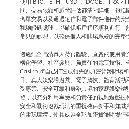
使用 BTC、ETH、USDT、DOGE、TRX
間、交易限額和威脅評估都清晰詳細，包括
名單交易以及通過短信和電子郵件進行的安
和驗證碼處理，以確保帳戶程序順利進行。
常見的處理，以確保個人和賭場系統的完整
透過結合高清真人荷官體驗、直覺的使用者
構化學習、社區參與、負責任的電玩技術、全
Casino 將自己打造成領先的加密貨幣賭場
冊、真人娛樂場遊戲、電子競技、體育活動和老
受專業、安全可靠和身臨其境的家庭娛樂體
發，以充分利用享受和負責任的視頻遊戲技術。9
安全和戰術遊戲玩法的重視確保新手和知識
的電玩環境，使其成為全球加密貨幣賭場狂