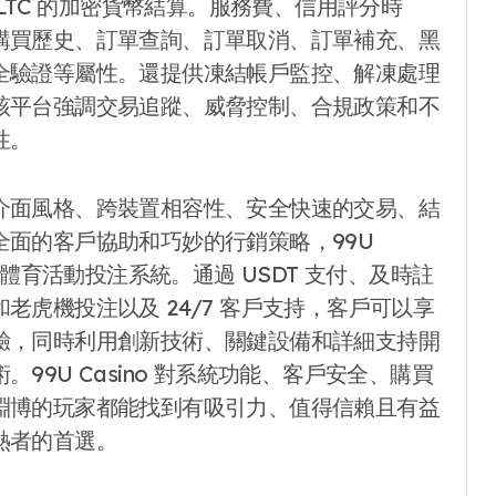
 和 LTC 的加密貨幣結算。服務費、信用評分時
購買歷史、訂單查詢、訂單取消、訂單補充、黑
全驗證等屬性。還提供凍結帳戶監控、解凍處理
該平台強調交易追蹤、威脅控制、合規政策和不
性。
介面風格、跨裝置相容性、安全快速的交易、結
面的客戶協助和巧妙的行銷策略，99U
和體育活動投注系統。通過 USDT 支付、及時註
虎機投注以及 24/7 客戶支持，客戶可以享
驗，同時利用創新技術、關鍵設備和詳細支持開
9U Casino 對系統功能、客戶安全、購買
淵博的玩家都能找到有吸引力、值得信賴且有益
熱者的首選。