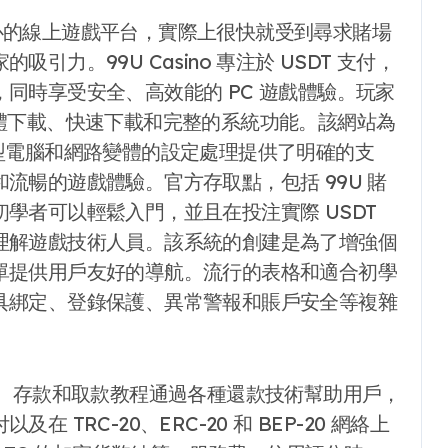
為中心的線上遊戲平台，實際上很快就受到尋求賭場
力。99U Casino 專注於 USDT 支付，
同時享受安全、高效能的 PC 遊戲體驗。玩家
體下載、快速下載和完整的系統功能。該網站為
、桌上型電腦和網路變體的設定處理提供了明確的支
流暢的遊戲體驗。官方存取點，包括 99U 賭
學者可以輕鬆入門，並且在投注實際 USDT
理解遊戲技術人員。該系統的創建是為了增強個
單提供用戶友好的導航。流行的表格和適合初學
具綁定、登錄保護、異常警報和賬戶安全等複雜
全。存款和取款教程通過各種還款技術幫助用戶，
TRC-20、ERC-20 和 BEP-20 網絡上