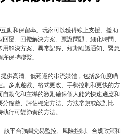
型回覆、回撥解決方案、票證問題、細化時間、
常用解決方案、異常記錄、短期維護通知、緊急
程序保持聯繫。
亮點，提供高清、低延遲的串流媒體，包括多角度瞄
定。多桌遊戲、格式更改、手勢控制和更快的方
而自動化和主導的激勵確保個人能夠快速適應和
要分鐘數、評估穩定方法、方法常規或敵對比
時執行可變節奏的方法。
全。該平台強調交易監控、風險控制、合規政策和