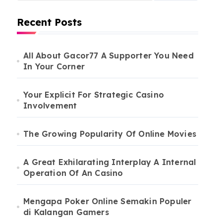
Recent Posts
All About Gacor77 A Supporter You Need
In Your Corner
Your Explicit For Strategic Casino
Involvement
The Growing Popularity Of Online Movies
A Great Exhilarating Interplay A Internal
Operation Of An Casino
Mengapa Poker Online Semakin Populer
di Kalangan Gamers