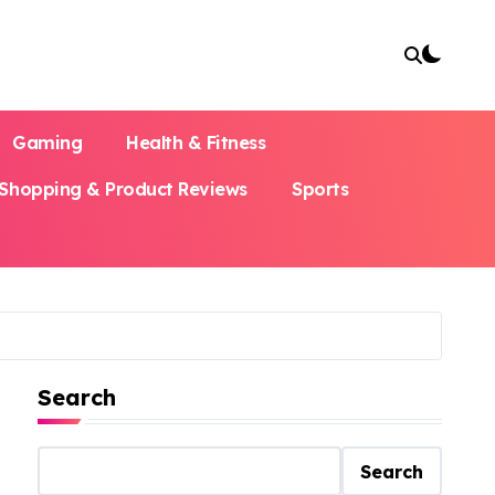
Gaming
Health & Fitness
Shopping & Product Reviews
Sports
Search
Search