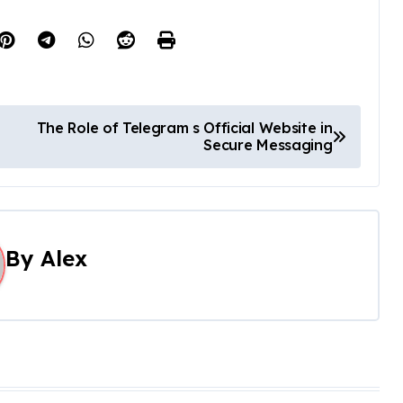
The Role of Telegram s Official Website in
Secure Messaging
By
Alex