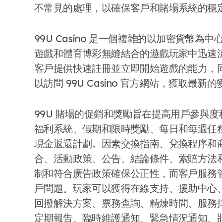
不常見的處理，以確保客戶和賭場系統的穩
99U Casino 是一個複雜的以加密貨幣
遊戲和體育博彩無縫結合的遊戲玩家中迅速流行起來
客戶提供快速註冊並立即開始遊戲的能力，
以訪問 99U Casino 官方網站，獲取
99U 賭場的促銷和獎勵旨在提高用戶參與
福利系統、假期和限時獎勵、每日和每週任
現金返還計劃。因素交換指南、兌換程序和
合、活動政策、公告、結論條件、索賠方法
制和符合廣告政策確保公正性，而客戶服務管
戶問題。玩家可以獲得在線支持、援助中心
回撥解決方案、票務查詢、精煉時間、服務
定期報告、臨時維護通知、緊急情況通知、