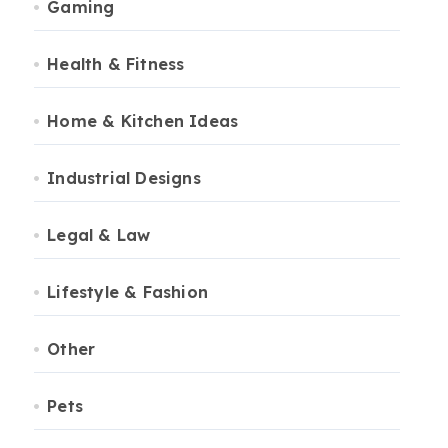
Gaming
Health & Fitness
Home & Kitchen Ideas
Industrial Designs
Legal & Law
Lifestyle & Fashion
Other
Pets