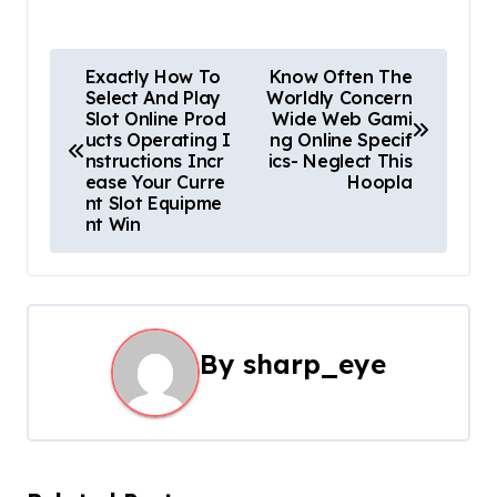
P
Exactly How To
Know Often The
Select And Play
Worldly Concern
o
Slot Online Prod
Wide Web Gami
ucts Operating I
ng Online Specif
s
nstructions Incr
ics- Neglect This
ease Your Curre
Hoopla
t
nt Slot Equipme
nt Win
n
a
v
By
sharp_eye
i
g
a