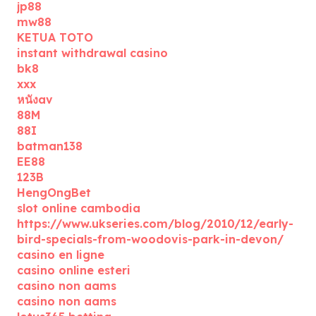
jp88
mw88
KETUA TOTO
instant withdrawal casino
bk8
xxx
หนังav
88M
88I
batman138
EE88
123B
HengOngBet
slot online cambodia
https://www.ukseries.com/blog/2010/12/early-
bird-specials-from-woodovis-park-in-devon/
casino en ligne
casino online esteri
casino non aams
casino non aams