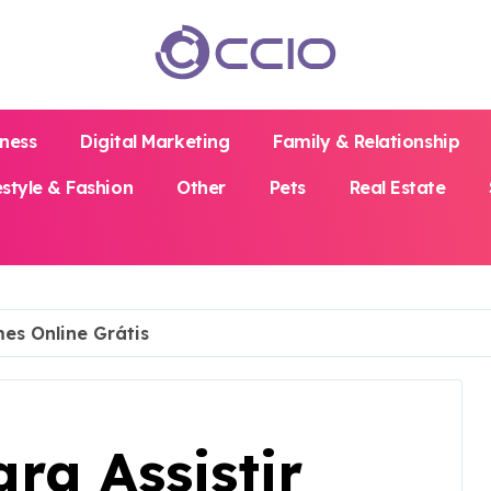
iness
Digital Marketing
Family & Relationship
estyle & Fashion
Other
Pets
Real Estate
mes Online Grátis
ra Assistir