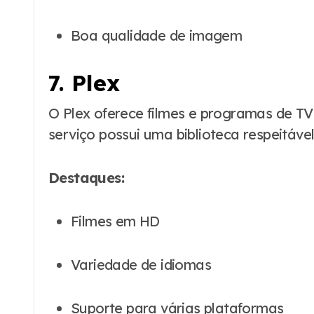
Boa qualidade de imagem
7. Plex
O Plex oferece filmes e programas de TV
serviço possui uma biblioteca respeitável
Destaques:
Filmes em HD
Variedade de idiomas
Suporte para várias plataformas