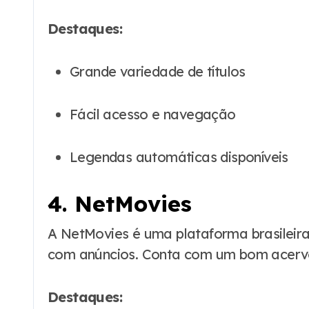
Destaques:
Grande variedade de títulos
Fácil acesso e navegação
Legendas automáticas disponíveis
4. NetMovies
A NetMovies é uma plataforma brasileira 
com anúncios. Conta com um bom acervo d
Destaques: