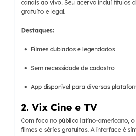
canais ao vivo. Seu acervo inclui títulos
gratuito e legal.
Destaques:
Filmes dublados e legendados
Sem necessidade de cadastro
App disponível para diversas platafo
2. Vix Cine e TV
Com foco no público latino-americano, o 
filmes e séries gratuitas. A interface é s