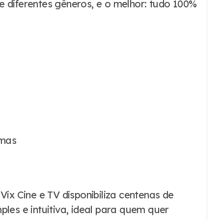
 de diferentes gêneros, e o melhor: tudo 100%
rmas
Vix Cine e TV disponibiliza centenas de
imples e intuitiva, ideal para quem quer