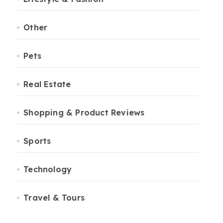
Other
Pets
Real Estate
Shopping & Product Reviews
Sports
Technology
Travel & Tours