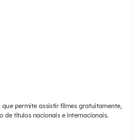
que permite assistir filmes gratuitamente,
e títulos nacionais e internacionais.