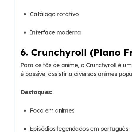
Catálogo rotativo
Interface moderna
6. Crunchyroll (Plano F
Para os fãs de anime, o Crunchyroll é um
é possível assistir a diversos animes pop
Destaques:
Foco em animes
Episódios legendados em português