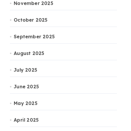
November 2025
October 2025
September 2025
August 2025
July 2025
June 2025
May 2025
April 2025