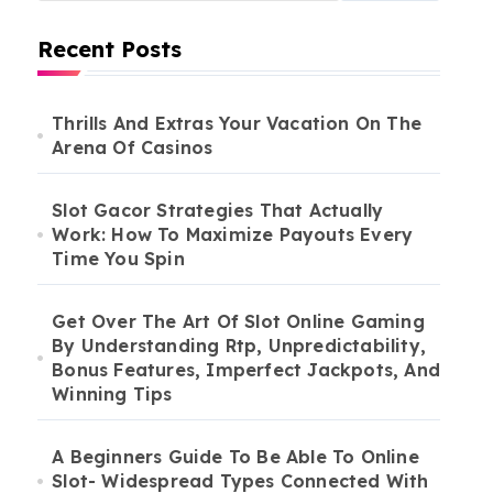
Recent Posts
Thrills And Extras Your Vacation On The
Arena Of Casinos
Slot Gacor Strategies That Actually
Work: How To Maximize Payouts Every
Time You Spin
Get Over The Art Of Slot Online Gaming
By Understanding Rtp, Unpredictability,
Bonus Features, Imperfect Jackpots, And
Winning Tips
A Beginners Guide To Be Able To Online
Slot- Widespread Types Connected With