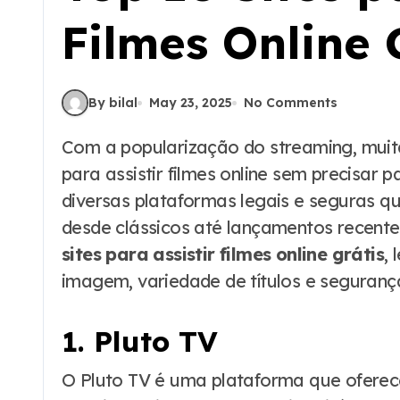
Filmes Online 
By bilal
May 23, 2025
No Comments
Com a popularização do streaming, muitas pessoas buscam alternativas gratuitas
para assistir filmes online sem precisar 
diversas plataformas legais e seguras q
desde clássicos até lançamentos recentes
sites para assistir filmes online grátis
,
imagem, variedade de títulos e seguran
1. Pluto TV
O Pluto TV é uma plataforma que oferece