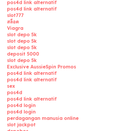
pos4d link alternatif
pos4d link alternatif
slot777
สล็อต
Viagra
slot depo 5k
slot depo 5k
slot depo 5k
deposit 5000
slot depo 5k
Exclusive AussieSpin Promos
pos4d link alternatif
pos4d link alternatif
sex
pos4d
pos4d link alternatif
pos4d login
pos4d login
perdagangan manusia online
slot jackpot
depobos