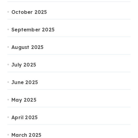
October 2025
September 2025
August 2025
July 2025
June 2025
May 2025
April 2025
March 2025