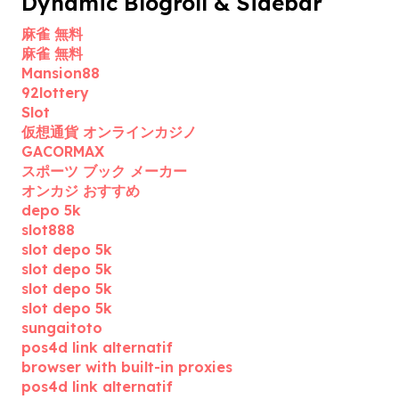
Dynamic Blogroll & Sidebar
麻雀 無料
麻雀 無料
Mansion88
92lottery
Slot
仮想通貨 オンラインカジノ
GACORMAX
スポーツ ブック メーカー
オンカジ おすすめ
depo 5k
slot888
slot depo 5k
slot depo 5k
slot depo 5k
slot depo 5k
sungaitoto
pos4d link alternatif
browser with built-in proxies
pos4d link alternatif