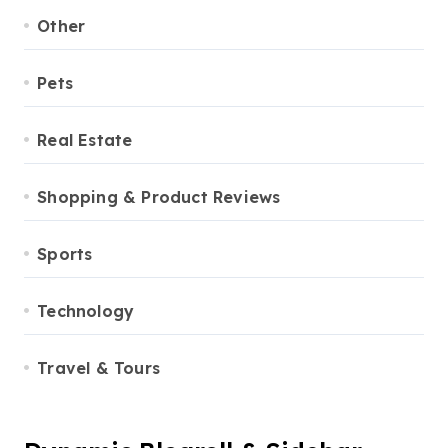
Other
Pets
Real Estate
Shopping & Product Reviews
Sports
Technology
Travel & Tours