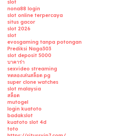
slot
nona88 login
slot online terpercaya
situs gacor
slot 2026
slot
evosgaming tanpa potongan
Prediksi Naga303
slot deposit 5000
บาคาร่า
sexvideo streaming
ทดลองเล่นสล็อต pg
super clone watches
slot malaysia
สล็อต
mutogel
login kuatoto
badakslot
kuatoto slot 4d
toto
https://situssvip7.com/