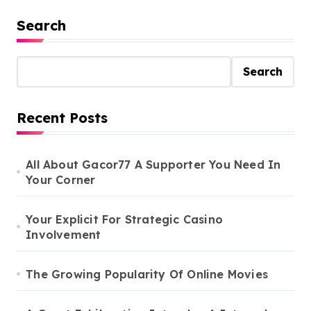
Search
Search
Recent Posts
All About Gacor77 A Supporter You Need In
Your Corner
Your Explicit For Strategic Casino
Involvement
The Growing Popularity Of Online Movies