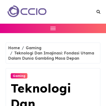
Skip
to
content
Home
Gaming
Teknologi Dan Imajinasi: Fondasi Utama
Dalam Dunia Gambling Masa Depan
Gaming
Teknologi
Dan