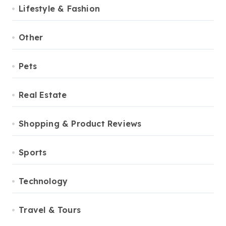
Lifestyle & Fashion
Other
Pets
Real Estate
Shopping & Product Reviews
Sports
Technology
Travel & Tours