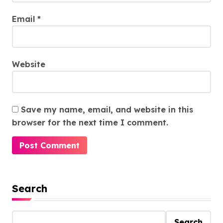
Email
*
Website
Save my name, email, and website in this
browser for the next time I comment.
Search
Search