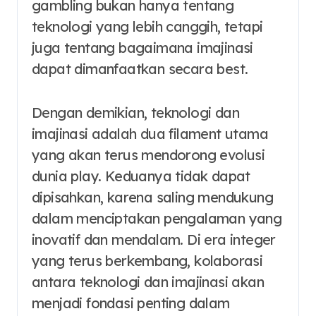
gambling bukan hanya tentang
teknologi yang lebih canggih, tetapi
juga tentang bagaimana imajinasi
dapat dimanfaatkan secara best.
Dengan demikian, teknologi dan
imajinasi adalah dua filament utama
yang akan terus mendorong evolusi
dunia play. Keduanya tidak dapat
dipisahkan, karena saling mendukung
dalam menciptakan pengalaman yang
inovatif dan mendalam. Di era integer
yang terus berkembang, kolaborasi
antara teknologi dan imajinasi akan
menjadi fondasi penting dalam