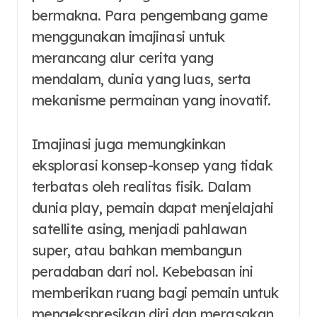
bermakna. Para pengembang game
menggunakan imajinasi untuk
merancang alur cerita yang
mendalam, dunia yang luas, serta
mekanisme permainan yang inovatif.
Imajinasi juga memungkinkan
eksplorasi konsep-konsep yang tidak
terbatas oleh realitas fisik. Dalam
dunia play, pemain dapat menjelajahi
satellite asing, menjadi pahlawan
super, atau bahkan membangun
peradaban dari nol. Kebebasan ini
memberikan ruang bagi pemain untuk
mengekspresikan diri dan merasakan