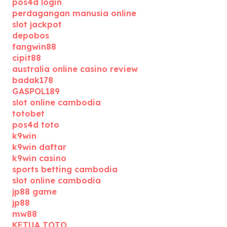
pos4d login
perdagangan manusia online
slot jackpot
depobos
fangwin88
cipit88
australia online casino review
badak178
GASPOL189
slot online cambodia
totobet
pos4d toto
k9win
k9win daftar
k9win casino
sports betting cambodia
slot online cambodia
jp88 game
jp88
mw88
KETUA TOTO