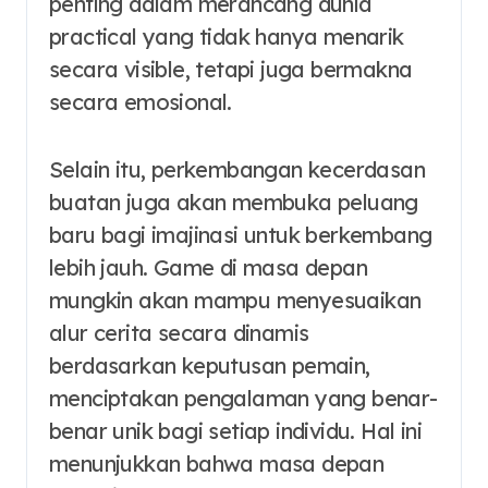
penting dalam merancang dunia
practical yang tidak hanya menarik
secara visible, tetapi juga bermakna
secara emosional.
Selain itu, perkembangan kecerdasan
buatan juga akan membuka peluang
baru bagi imajinasi untuk berkembang
lebih jauh. Game di masa depan
mungkin akan mampu menyesuaikan
alur cerita secara dinamis
berdasarkan keputusan pemain,
menciptakan pengalaman yang benar-
benar unik bagi setiap individu. Hal ini
menunjukkan bahwa masa depan