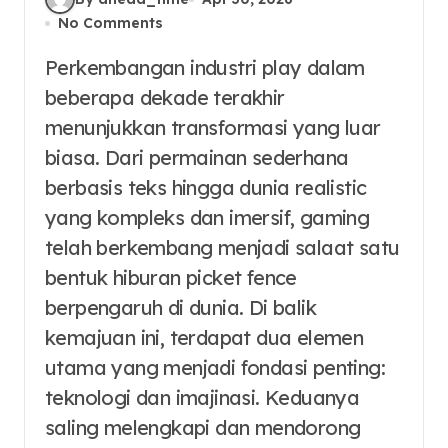
No Comments
Perkembangan industri play dalam
beberapa dekade terakhir
menunjukkan transformasi yang luar
biasa. Dari permainan sederhana
berbasis teks hingga dunia realistic
yang kompleks dan imersif, gaming
telah berkembang menjadi salaat satu
bentuk hiburan picket fence
berpengaruh di dunia. Di balik
kemajuan ini, terdapat dua elemen
utama yang menjadi fondasi penting:
teknologi dan imajinasi. Keduanya
saling melengkapi dan mendorong