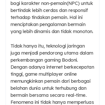
bagi karakter non-pemain(NPC) untuk
bertindak lebih cerdas dan responsif
terhadap tindakan pemain. Hal ini
menciptakan pengalaman bermain
yang lebih dinamis dan tidak monoton.
Tidak hanya itu, teknologi jaringan
juga menjadi pendorong utama dalam
perkembangan gaming Bodoni.
Dengan adanya internet berkecepatan
tinggi, game multiplayer online
memungkinkan pemain dari berbagai
belahan dunia untuk terhubung dan
bermain bersama secara real-time.
Fenomena ini tidak hanya memperluas