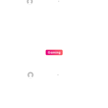
Casinos
quadro_bike
Aug 9, 2026
Gaming
Slot Gacor Strategies That
Actually Work: How To
Maximize Payouts Every Time
ahead_time
Aug 8, 2026
You Spin