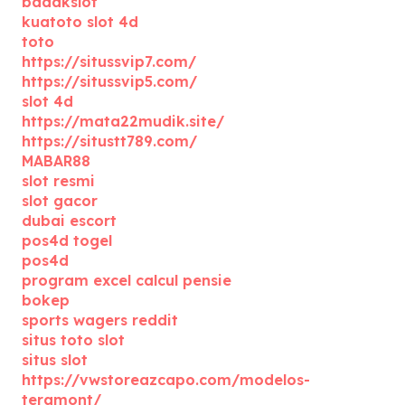
badakslot
kuatoto slot 4d
toto
https://situssvip7.com/
https://situssvip5.com/
slot 4d
https://mata22mudik.site/
https://situstt789.com/
MABAR88
slot resmi
slot gacor
dubai escort
pos4d togel
pos4d
program excel calcul pensie
bokep
sports wagers reddit
situs toto slot
situs slot
https://vwstoreazcapo.com/modelos-
teramont/