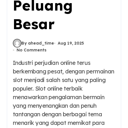
Peluang
Besar
By ahead_time
Aug 19, 2025
No Comments
Industri perjudian online terus
berkembang pesat, dengan permainan
slot menjadi salah satu yang paling
populer. Slot online terbaik
menawarkan pengalaman bermain
yang menyenangkan dan penuh
tantangan dengan berbagai tema
menarik yang dapat memikat para