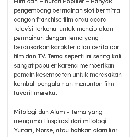
Film dan Hiburan Populer – Banyak
pengembang permainan slot bermitra
dengan franchise film atau acara
televisi terkenal untuk menciptakan
permainan dengan tema yang
berdasarkan karakter atau cerita dari
film dan TV. Tema seperti ini sering kali
sangat populer karena memberikan
pemain kesempatan untuk merasakan
kembali pengalaman menonton film
favorit mereka.
Mitologi dan Alam – Tema yang
mengambil inspirasi dari mitologi
Yunani, Norse, atau bahkan alam liar