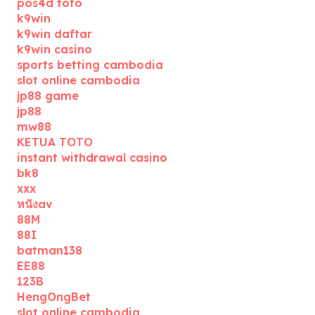
pos4d toto
k9win
k9win daftar
k9win casino
sports betting cambodia
slot online cambodia
jp88 game
jp88
mw88
KETUA TOTO
instant withdrawal casino
bk8
xxx
หนังav
88M
88I
batman138
EE88
123B
HengOngBet
slot online cambodia