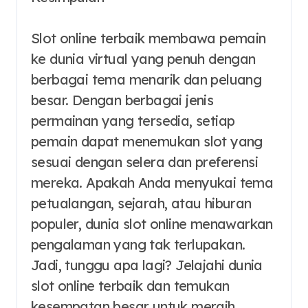
Slot online terbaik membawa pemain
ke dunia virtual yang penuh dengan
berbagai tema menarik dan peluang
besar. Dengan berbagai jenis
permainan yang tersedia, setiap
pemain dapat menemukan slot yang
sesuai dengan selera dan preferensi
mereka. Apakah Anda menyukai tema
petualangan, sejarah, atau hiburan
populer, dunia slot online menawarkan
pengalaman yang tak terlupakan.
Jadi, tunggu apa lagi? Jelajahi dunia
slot online terbaik dan temukan
kesempatan besar untuk meraih