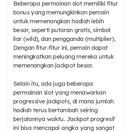
Beberapa permainan slot memiliki fitur
bonus yang memungkinkan pemain
untuk memenangkan hadiah lebih
besar, seperti putaran gratis, simbol
liar (wild), dan pengganda (multiplier).
Dengan fitur-fitur ini, pemain dapat
meningkatkan peluang mereka untuk
memenangkan jackpot besar.
Selain itu, ada juga beberapa
permainan slot yang menawarkan
progressive jackpots, di mana jumlah
hadiah terus bertambah seiring
berjalannya waktu. Jackpot progresif
ini bisa mencapai angka yang sangat