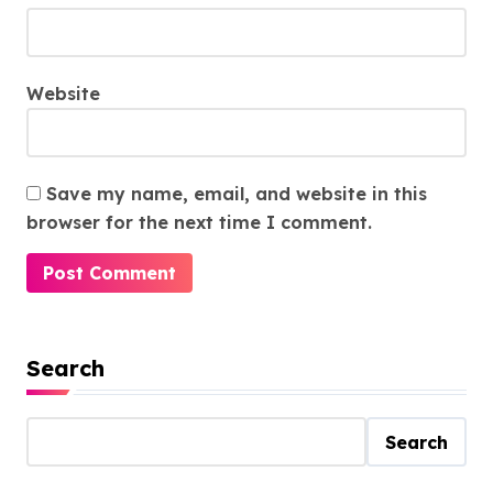
Website
Save my name, email, and website in this
browser for the next time I comment.
Search
Search