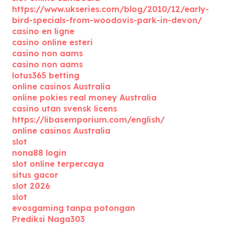
https://www.ukseries.com/blog/2010/12/early-
bird-specials-from-woodovis-park-in-devon/
casino en ligne
casino online esteri
casino non aams
casino non aams
lotus365 betting
online casinos Australia
online pokies real money Australia
casino utan svensk licens
https://libasemporium.com/english/
online casinos Australia
slot
nona88 login
slot online terpercaya
situs gacor
slot 2026
slot
evosgaming tanpa potongan
Prediksi Naga303