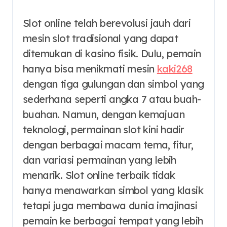
Slot online telah berevolusi jauh dari
mesin slot tradisional yang dapat
ditemukan di kasino fisik. Dulu, pemain
hanya bisa menikmati mesin
kaki268
dengan tiga gulungan dan simbol yang
sederhana seperti angka 7 atau buah-
buahan. Namun, dengan kemajuan
teknologi, permainan slot kini hadir
dengan berbagai macam tema, fitur,
dan variasi permainan yang lebih
menarik. Slot online terbaik tidak
hanya menawarkan simbol yang klasik
tetapi juga membawa dunia imajinasi
pemain ke berbagai tempat yang lebih