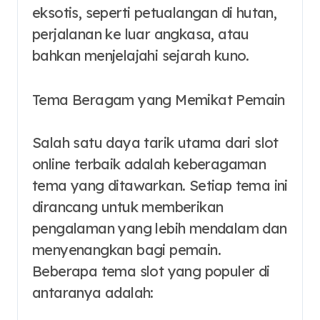
eksotis, seperti petualangan di hutan,
perjalanan ke luar angkasa, atau
bahkan menjelajahi sejarah kuno.
Tema Beragam yang Memikat Pemain
Salah satu daya tarik utama dari slot
online terbaik adalah keberagaman
tema yang ditawarkan. Setiap tema ini
dirancang untuk memberikan
pengalaman yang lebih mendalam dan
menyenangkan bagi pemain.
Beberapa tema slot yang populer di
antaranya adalah: