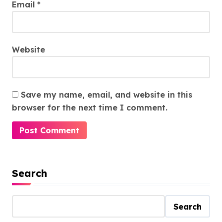
Email
*
Website
Save my name, email, and website in this
browser for the next time I comment.
Search
Search