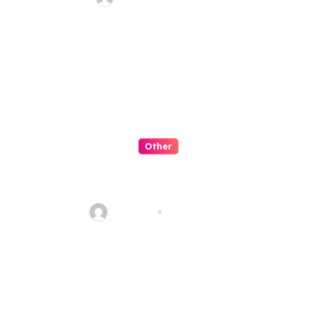
Other
Menyulap Togel Online
Menjadi Hiburan Lucu
AkSeo47
Jul 28, 2026
Leave a Reply