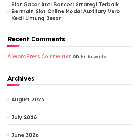
Slot Gacor Anti Boncos: Strategi Terbaik
Bermain Slot Online Modal Auxiliary Verb
Kecil Untung Besar
Recent Comments
A WordPress Commenter
on
Hello world!
Archives
August 2026
July 2026
June 2026