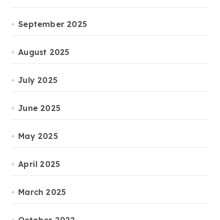
September 2025
August 2025
July 2025
June 2025
May 2025
April 2025
March 2025