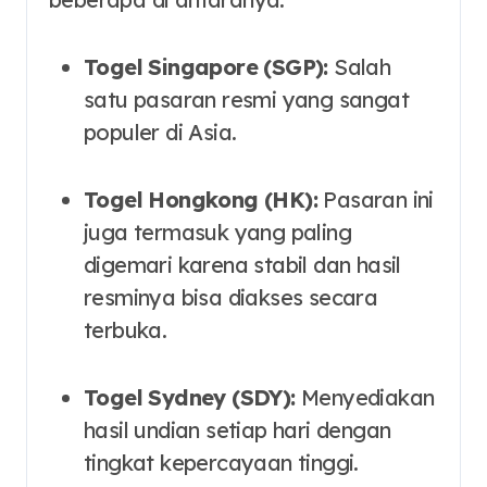
Togel Singapore (SGP):
Salah
satu pasaran resmi yang sangat
populer di Asia.
Togel Hongkong (HK):
Pasaran ini
juga termasuk yang paling
digemari karena stabil dan hasil
resminya bisa diakses secara
terbuka.
Togel Sydney (SDY):
Menyediakan
hasil undian setiap hari dengan
tingkat kepercayaan tinggi.