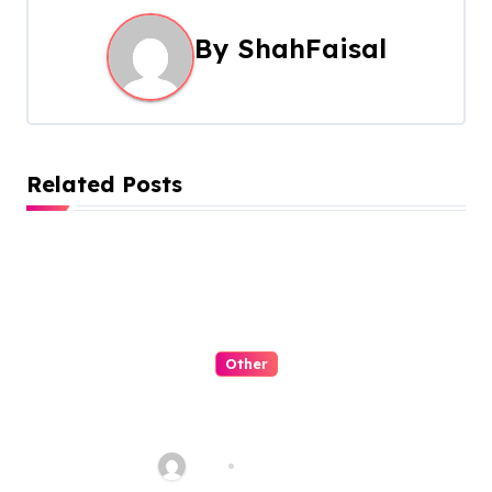
a
By
ShahFaisal
v
i
g
Related Posts
a
t
i
o
Other
n
QQPK Poker Review: Fast
Access, Clear Navigation, Less
Friction
Alex
Jul 31, 2026