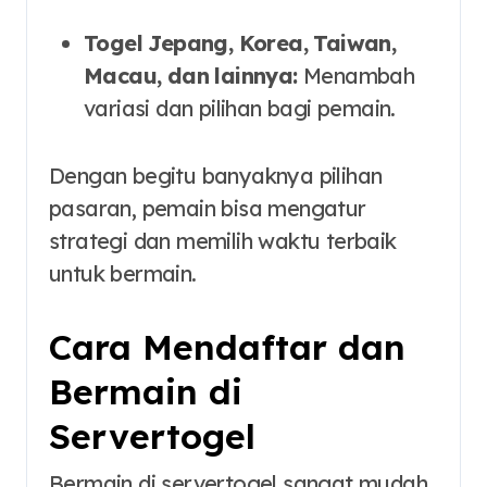
Togel Jepang, Korea, Taiwan,
Macau, dan lainnya:
Menambah
variasi dan pilihan bagi pemain.
Dengan begitu banyaknya pilihan
pasaran, pemain bisa mengatur
strategi dan memilih waktu terbaik
untuk bermain.
Cara Mendaftar dan
Bermain di
Servertogel
Bermain di servertogel sangat mudah.