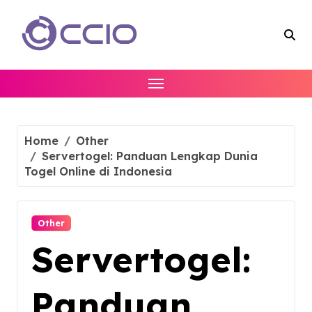
Skip
to
content
Home
Other
Servertogel: Panduan Lengkap Dunia
Togel Online di Indonesia
Other
Servertogel:
Panduan