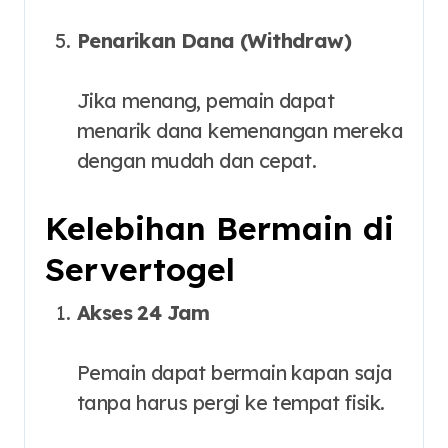
Penarikan Dana (Withdraw)
Jika menang, pemain dapat
menarik dana kemenangan mereka
dengan mudah dan cepat.
Kelebihan Bermain di
Servertogel
Akses 24 Jam
Pemain dapat bermain kapan saja
tanpa harus pergi ke tempat fisik.