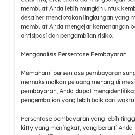
membuat Anda lebih mungkin untuk kem
desainer menciptakan lingkungan yang me
membuat Anda mengejar kemenangan bes
antisipasi dan pengambilan risiko.
Menganalisis Persentase Pembayaran
Memahami persentase pembayaran sangat
memaksimalkan peluang menang di mesin 
pembayaran, Anda dapat mengidentifik
pengembalian yang lebih baik dari waktu
Persentase pembayaran yang lebih tinggi 
kitty yang meningkat, yang berarti An