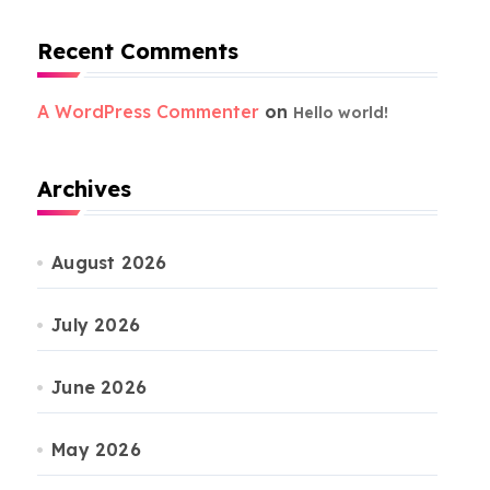
Recent Comments
A WordPress Commenter
on
Hello world!
Archives
August 2026
July 2026
June 2026
May 2026