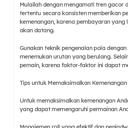
Mulailah dengan mengamati tren gacor d
tertentu secara konsisten memberikan p
kemenangan, karena pembayaran yang le
akan datang.
Gunakan teknik pengenalan pola dengan m
menemukan urutan yang berulang. Selain 
pemain, karena faktor-faktor ini dapat 
Tips untuk Memaksimalkan Kemenangan
Untuk memaksimalkan kemenangan Anda 
yang dapat memengaruhi permainan And
Manajemen roll yang efektif dan penjad