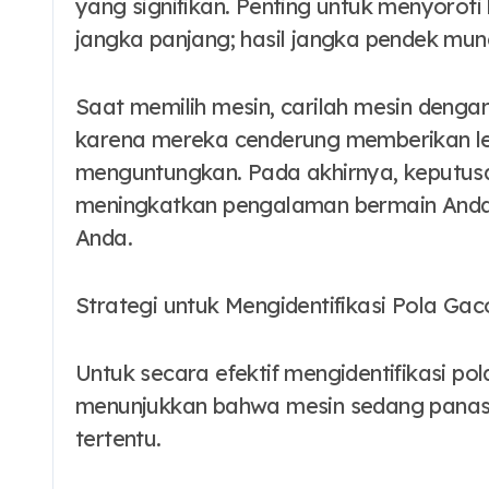
yang signifikan. Penting untuk menyoroti
jangka panjang; hasil jangka pendek mung
Saat memilih mesin, carilah mesin dengan
karena mereka cenderung memberikan le
menguntungkan. Pada akhirnya, keputusa
meningkatkan pengalaman bermain Anda
Anda.
Strategi untuk Mengidentifikasi Pola Gac
Untuk secara efektif mengidentifikasi 
menunjukkan bahwa mesin sedang panas 
tertentu.