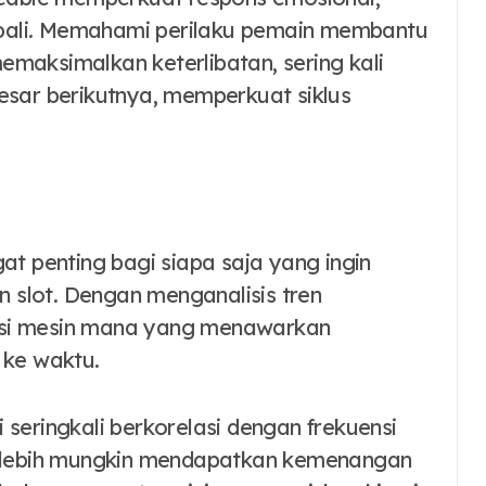
bali. Memahami perilaku pemain membantu
maksimalkan keterlibatan, sering kali
ar berikutnya, memperkuat siklus
 penting bagi siapa saja yang ingin
slot. Dengan menganalisis tren
asi mesin mana yang menawarkan
 ke waktu.
seringkali berkorelasi dengan frekuensi
da lebih mungkin mendapatkan kemenangan