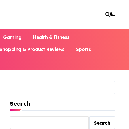
Gaming
Health & Fitness
Shopping & Product Reviews
Sports
Search
Search