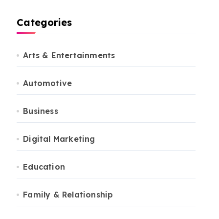
Categories
Arts & Entertainments
Automotive
Business
Digital Marketing
Education
Family & Relationship