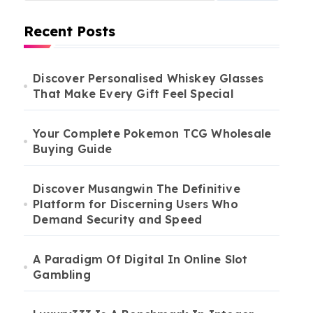
Recent Posts
Discover Personalised Whiskey Glasses
That Make Every Gift Feel Special
Your Complete Pokemon TCG Wholesale
Buying Guide
Discover Musangwin The Definitive
Platform for Discerning Users Who
Demand Security and Speed
A Paradigm Of Digital In Online Slot
Gambling