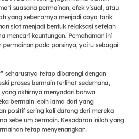
ati suasana permainan, efek visual, atau
nilah yang sebenarnya menjadi daya tarik
n slot menjadi bentuk relaksasi setelah
rana mencari keuntungan. Pemahaman ini
 permainan pada porsinya, yaitu sebagai
et” seharusnya tetap dibarengi dengan
ki proses bermain terlihat sederhana,
in yang akhirnya menyadari bahwa
a bermain lebih lama dari yang
n positif sering kali datang dari mereka
a sebelum bermain. Kesadaran inilah yang
ermainan tetap menyenangkan.