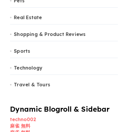
Pets
Real Estate
Shopping & Product Reviews
Sports
Technology
Travel & Tours
Dynamic Blogroll & Sidebar
techno002
麻雀 無料