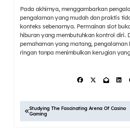
Pada akhirnya, menggambarkan pengala
pengalaman yang mudah dan praktis t
konteks sebenarnya. Permainan slot buk
hiburan yang membutuhkan kontrol diri. 
pemahaman yang matang, pengalaman be
ringan tanpa menimbulkan kerugian yang 
P
Studying The Fascinating Arena Of Casino
Gaming
o