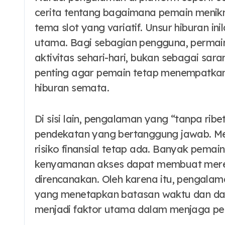
cerita tentang bagaimana pemain menikm
tema slot yang variatif. Unsur hiburan i
utama. Bagi sebagian pengguna, permaina
aktivitas sehari-hari, bukan sebagai sa
penting agar pemain tetap menempatkan
hiburan semata.
Di sisi lain, pengalaman yang “tanpa rib
pendekatan yang bertanggung jawab. Mes
risiko finansial tetap ada. Banyak pema
kenyamanan akses dapat membuat merek
direncanakan. Oleh karena itu, pengalama
yang menetapkan batasan waktu dan dan
menjadi faktor utama dalam menjaga p