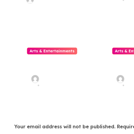
n
Aug
Buying Guide
Arts & Entertainments
Arts & E
Slot Mahjong
Situs S
Where Custom
untuk 
Meets The Reels
yang M
sarcastic_guy
sar
Of Excitement
Kemen
Aug 1, 2026
Aug
Maksim
Leave a Reply
Your email address will not be published.
Requir