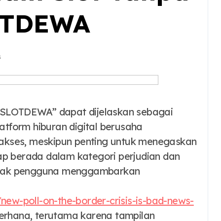
LOTDEWA
s
88SLOTDEWA” dapat dijelaskan sebagai
form hiburan digital berusaha
kses, meskipun penting untuk menegaskan
ap berada dalam kategori perjudian dan
Banyak pengguna menggambarkan
new-poll-on-the-border-crisis-is-bad-news-
erhana, terutama karena tampilan