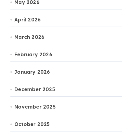
May 2026
April 2026
March 2026
February 2026
January 2026
December 2025
November 2025
October 2025