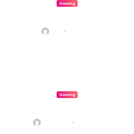
Gaming
Your Explicit For Strategic
Casino Involvement
Haani
Aug 7, 2026
Gaming
A Great Exhilarating Interplay
A Internal Operation Of An
Casino
quadro_bike
Aug 6, 2026