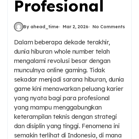
Profesional
By ahead_time
Mar 2, 2026
No Comments
Dalam beberapa dekade terakhir,
dunia hiburan whole number telah
mengalami revolusi besar dengan
munculnya online gaming. Tidak
sekadar menjadi sarana hiburan, dunia
game kini menawarkan peluang karier
yang nyata bagi para profesional
yang mampu menggabungkan
keterampilan teknis dengan strategi
dan disiplin yang tinggi. Fenomena ini
semakin terlihat di Indonesia, di mana