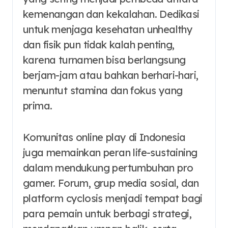
kemenangan dan kekalahan. Dedikasi
untuk menjaga kesehatan unhealthy
dan fisik pun tidak kalah penting,
karena turnamen bisa berlangsung
berjam-jam atau bahkan berhari-hari,
menuntut stamina dan fokus yang
prima.
Komunitas online play di Indonesia
juga memainkan peran life-sustaining
dalam mendukung pertumbuhan pro
gamer. Forum, grup media sosial, dan
platform cyclosis menjadi tempat bagi
para pemain untuk berbagi strategi,