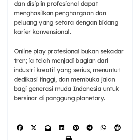
dan disiplin profesional dapat
menghasilkan penghargaan dan
peluang yang setara dengan bidang
karier konvensional.
Online play profesional bukan sekadar
tren; ia telah menjadi bagian dari
industri kreatif yang serius, menuntut
dedikasi tinggi, dan membuka jalan
bagi generasi muda Indonesia untuk
bersinar di panggung planetary.