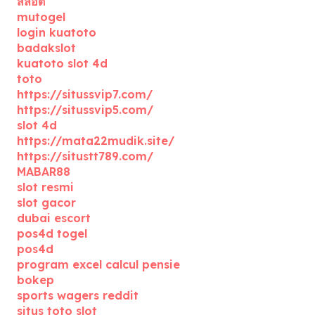
สล็อต
mutogel
login kuatoto
badakslot
kuatoto slot 4d
toto
https://situssvip7.com/
https://situssvip5.com/
slot 4d
https://mata22mudik.site/
https://situstt789.com/
MABAR88
slot resmi
slot gacor
dubai escort
pos4d togel
pos4d
program excel calcul pensie
bokep
sports wagers reddit
situs toto slot