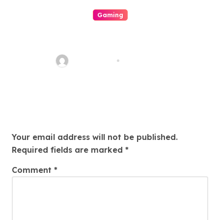
Gaming
The Role Of Engineering In
Play: How Online Casinos Have
Changed The Game Forever
ahead_time
Aug 5, 2026
And A Day
Leave a Reply
Your email address will not be published.
Required fields are marked
*
Comment
*