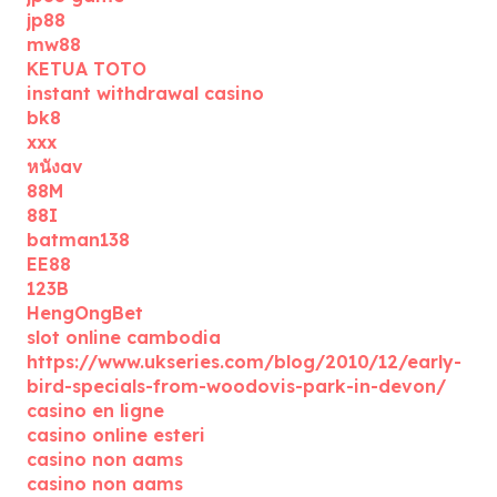
jp88
mw88
KETUA TOTO
instant withdrawal casino
bk8
xxx
หนังav
88M
88I
batman138
EE88
123B
HengOngBet
slot online cambodia
https://www.ukseries.com/blog/2010/12/early-
bird-specials-from-woodovis-park-in-devon/
casino en ligne
casino online esteri
casino non aams
casino non aams