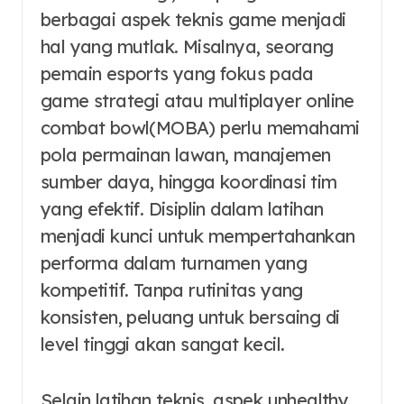
berbagai aspek teknis game menjadi
hal yang mutlak. Misalnya, seorang
pemain esports yang fokus pada
game strategi atau multiplayer online
combat bowl(MOBA) perlu memahami
pola permainan lawan, manajemen
sumber daya, hingga koordinasi tim
yang efektif. Disiplin dalam latihan
menjadi kunci untuk mempertahankan
performa dalam turnamen yang
kompetitif. Tanpa rutinitas yang
konsisten, peluang untuk bersaing di
level tinggi akan sangat kecil.
Selain latihan teknis, aspek unhealthy