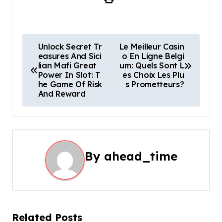
P
Unlock Secret Tr
Le Meilleur Casin
easures And Sici
o En Ligne Belgi
o
lian Mafi Great
um: Quels Sont L
Power In Slot: T
es Choix Les Plu
s
he Game Of Risk
s Prometteurs?
And Reward
t
n
a
By
ahead_time
v
i
g
Related Posts