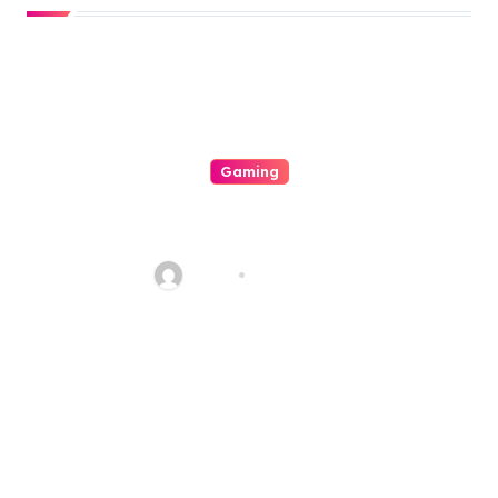
a
t
i
o
Gaming
n
All About Gacor77 A Supporter
You Need In Your Corner
Haani
Aug 7, 2026