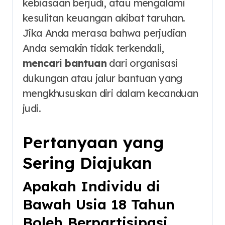
kebiasaan berjudi, atau mengalami
kesulitan keuangan akibat taruhan.
Jika Anda merasa bahwa perjudian
Anda semakin tidak terkendali,
mencari bantuan
dari organisasi
dukungan atau jalur bantuan yang
mengkhususkan diri dalam kecanduan
judi.
Pertanyaan yang
Sering Diajukan
Apakah Individu di
Bawah Usia 18 Tahun
Boleh Berpartisipasi