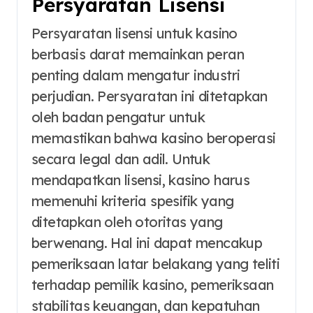
Persyaratan Lisensi
Persyaratan lisensi untuk kasino
berbasis darat memainkan peran
penting dalam mengatur industri
perjudian. Persyaratan ini ditetapkan
oleh badan pengatur untuk
memastikan bahwa kasino beroperasi
secara legal dan adil. Untuk
mendapatkan lisensi, kasino harus
memenuhi kriteria spesifik yang
ditetapkan oleh otoritas yang
berwenang. Hal ini dapat mencakup
pemeriksaan latar belakang yang teliti
terhadap pemilik kasino, pemeriksaan
stabilitas keuangan, dan kepatuhan