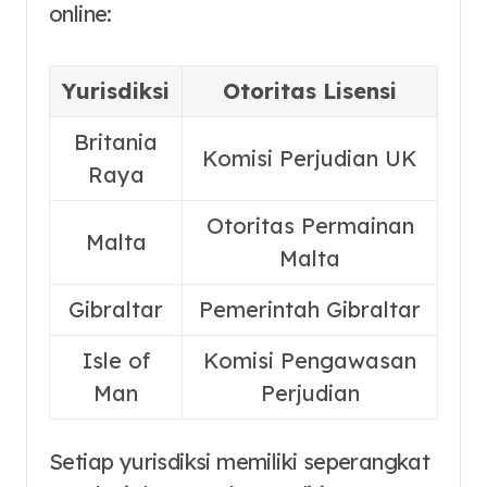
online:
Yurisdiksi
Otoritas Lisensi
Britania
Komisi Perjudian UK
Raya
Otoritas Permainan
Malta
Malta
Gibraltar
Pemerintah Gibraltar
Isle of
Komisi Pengawasan
Man
Perjudian
Setiap yurisdiksi memiliki seperangkat