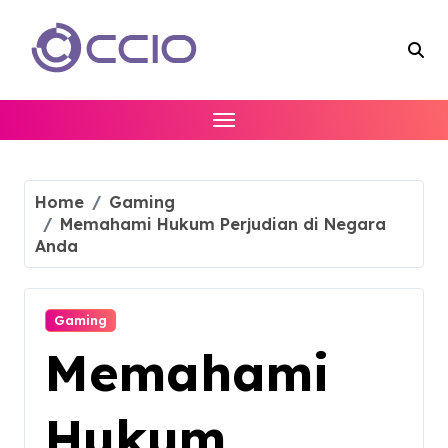
Skip
to
content
Home
Gaming
Memahami Hukum Perjudian di Negara
Anda
Gaming
Memahami
Hukum