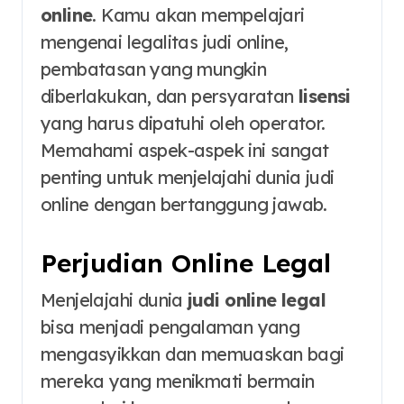
online
. Kamu akan mempelajari
mengenai legalitas judi online,
pembatasan yang mungkin
diberlakukan, dan persyaratan
lisensi
yang harus dipatuhi oleh operator.
Memahami aspek-aspek ini sangat
penting untuk menjelajahi dunia judi
online dengan bertanggung jawab.
Perjudian Online Legal
Menjelajahi dunia
judi online legal
bisa menjadi pengalaman yang
mengasyikkan dan memuaskan bagi
mereka yang menikmati bermain