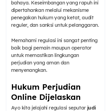
bahaya. Keseimbangan yang rapuh ini
dipertahankan melalui mekanisme
penegakan hukum yang ketat, audit
reguler, dan sanksi untuk pelanggaran.
Memahami regulasi ini sangat penting
baik bagi pemain maupun operator
untuk memastikan lingkungan
perjudian yang aman dan
menyenangkan.
Hukum Perjudian
Online Dijelaskan
Ayo kita jelajahi regulasi seputar
judi