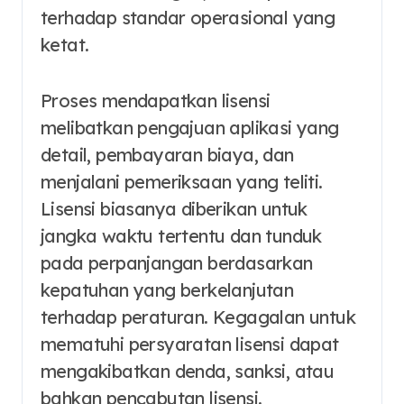
terhadap standar operasional yang
ketat.
Proses mendapatkan lisensi
melibatkan pengajuan aplikasi yang
detail, pembayaran biaya, dan
menjalani pemeriksaan yang teliti.
Lisensi biasanya diberikan untuk
jangka waktu tertentu dan tunduk
pada perpanjangan berdasarkan
kepatuhan yang berkelanjutan
terhadap peraturan. Kegagalan untuk
mematuhi persyaratan lisensi dapat
mengakibatkan denda, sanksi, atau
bahkan pencabutan lisensi.