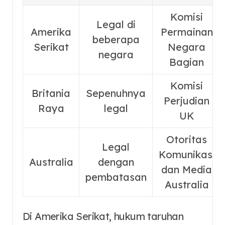
Komisi
Legal di
Amerika
Permainan
beberapa
Serikat
Negara
negara
Bagian
Komisi
Britania
Sepenuhnya
Perjudian
Raya
legal
UK
Otoritas
Legal
Komunikasi
Australia
dengan
dan Media
pembatasan
Australia
Di Amerika Serikat, hukum taruhan