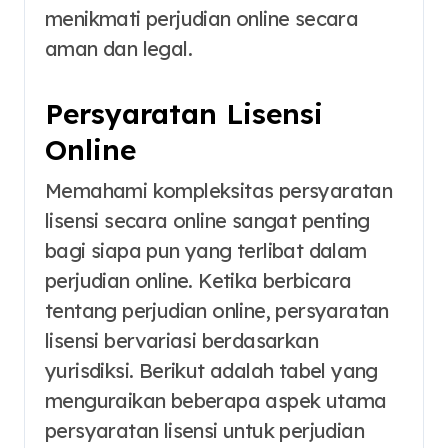
menikmati perjudian online secara
aman dan legal.
Persyaratan Lisensi
Online
Memahami kompleksitas persyaratan
lisensi secara online sangat penting
bagi siapa pun yang terlibat dalam
perjudian online. Ketika berbicara
tentang perjudian online, persyaratan
lisensi bervariasi berdasarkan
yurisdiksi. Berikut adalah tabel yang
menguraikan beberapa aspek utama
persyaratan lisensi untuk perjudian