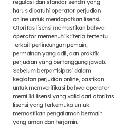
regulasi dan standar sendiri yang
harus dipatuhi operator perjudian
online untuk mendapatkan lisensi.
Otoritas lisensi memastikan bahwa
operator memenuhi kriteria tertentu
terkait perlindungan pemain,
permainan yang adil, dan praktik
perjudian yang bertanggung jawab.
Sebelum berpartisipasi dalam
kegiatan perjudian online, pastikan
untuk memverifikasi bahwa operator
memiliki lisensi yang valid dari otoritas
lisensi yang terkemuka untuk
memastikan pengalaman bermain
yang aman dan terjamin.