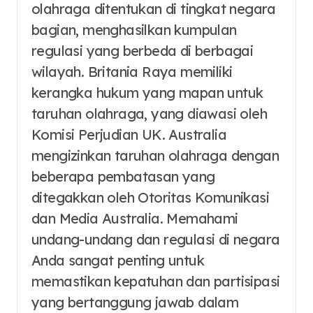
olahraga ditentukan di tingkat negara
bagian, menghasilkan kumpulan
regulasi yang berbeda di berbagai
wilayah. Britania Raya memiliki
kerangka hukum yang mapan untuk
taruhan olahraga, yang diawasi oleh
Komisi Perjudian UK. Australia
mengizinkan taruhan olahraga dengan
beberapa pembatasan yang
ditegakkan oleh Otoritas Komunikasi
dan Media Australia. Memahami
undang-undang dan regulasi di negara
Anda sangat penting untuk
memastikan kepatuhan dan partisipasi
yang bertanggung jawab dalam