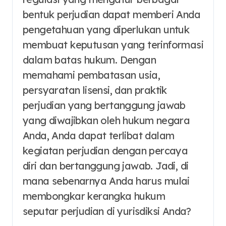
bentuk perjudian dapat memberi Anda
pengetahuan yang diperlukan untuk
membuat keputusan yang terinformasi
dalam batas hukum. Dengan
memahami pembatasan usia,
persyaratan lisensi, dan praktik
perjudian yang bertanggung jawab
yang diwajibkan oleh hukum negara
Anda, Anda dapat terlibat dalam
kegiatan perjudian dengan percaya
diri dan bertanggung jawab. Jadi, di
mana sebenarnya Anda harus mulai
membongkar kerangka hukum
seputar perjudian di yurisdiksi Anda?