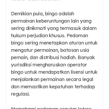
Demikian pula, bingo adalah
permainan keberuntungan lain yang
sering dinikmati yang termasuk dalam
hukum perjudian khusus. Pedoman
bingo sering menetapkan aturan untuk
mengatur permainan, batasan usia
pemain, dan distribusi hadiah. Banyak
yurisdiksi mengharuskan operator
bingo untuk mendapatkan lisensi untuk
menjalankan permainan secara legal
dan memastikan kepatuhan terhadap
regulasi.
Memahami pedoman seputar lotere