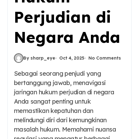
Perjudian di
Negara Anda
By sharp_eye
Oct 4, 2025
No Comments
Sebagai seorang penjudi yang
bertanggung jawab, menavigasi
jaringan hukum perjudian di negara
Anda sangat penting untuk
memastikan kepatuhan dan
melindungi diri dari kemungkinan
masalah hukum. Memahami nuansa
regulasi yang mengatur berbagai