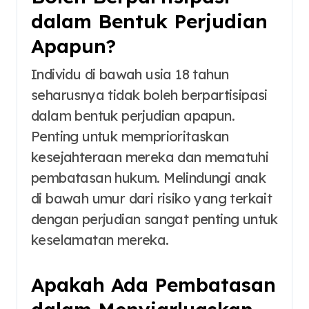
dalam Bentuk Perjudian
Apapun?
Individu di bawah usia 18 tahun
seharusnya tidak boleh berpartisipasi
dalam bentuk perjudian apapun.
Penting untuk memprioritaskan
kesejahteraan mereka dan mematuhi
pembatasan hukum. Melindungi anak
di bawah umur dari risiko yang terkait
dengan perjudian sangat penting untuk
keselamatan mereka.
Apakah Ada Pembatasan