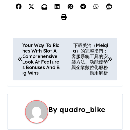
P
Your Way To Ric
下載美洽（Meiqi
hes With Slot A
a）的完整指南：
o
Comprehensive
客服系統工具的安
Look At Feature
裝方法、功能優勢
s
s Bonuses And B
與企業數位化服務
ig Wins
應用解析
t
n
a
By
quadro_bike
v
i