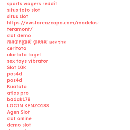
sports wagers reddit
situs toto slot
situs slot
https://vwstoreazcapo.com/modelos-
teramont/
slot demo
ការបោកប្រាស់ ទ្វារមាស องคชาต
ceritoto
ulartoto togel
sex toys vibrator
Slot 10k
pos4d
pos4d
Kuatoto
atlas pro
badak178
LOGIN KENZO188
Agen Slot
slot online
demo slot