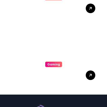
Gues Notional Online Slot
Push Boundaries In Digital
Gambling
Gaming
The Role Of Engineering In
Play: How Online Casinos
Have Changed The Game
Forever And A Day