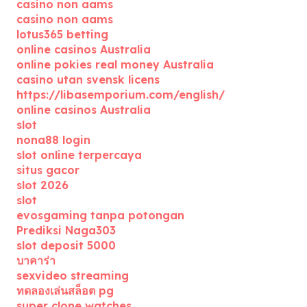
casino non aams
casino non aams
lotus365 betting
online casinos Australia
online pokies real money Australia
casino utan svensk licens
https://libasemporium.com/english/
online casinos Australia
slot
nona88 login
slot online terpercaya
situs gacor
slot 2026
slot
evosgaming tanpa potongan
Prediksi Naga303
slot deposit 5000
บาคาร่า
sexvideo streaming
ทดลองเล่นสล็อต pg
super clone watches