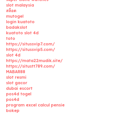
slot malaysia
สล็อต
mutogel
login kuatoto
badakslot
kuatoto slot 4d
toto
https://situssvip7.com/
https://situssvip5.com/
slot 4d
https://mata22mudik.site/
https://situstt789.com/
MABAR88
slot resmi
slot gacor
dubai escort
pos4d togel
pos4d
program excel calcul pensie
bokep