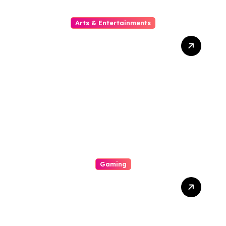
Arts & Entertainments
The Growing Popularity Of
Online Movies
Gaming
A Great Exhilarating
Interplay A Internal
Operation Of An Casino