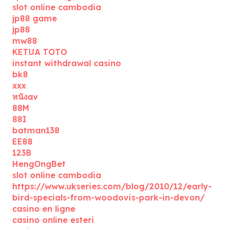
slot online cambodia
jp88 game
jp88
mw88
KETUA TOTO
instant withdrawal casino
bk8
xxx
หนังav
88M
88I
batman138
EE88
123B
HengOngBet
slot online cambodia
https://www.ukseries.com/blog/2010/12/early-
bird-specials-from-woodovis-park-in-devon/
casino en ligne
casino online esteri