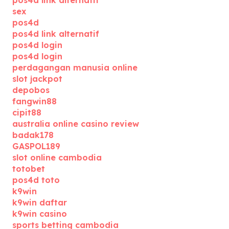
pos4d link alternatif
sex
pos4d
pos4d link alternatif
pos4d login
pos4d login
perdagangan manusia online
slot jackpot
depobos
fangwin88
cipit88
australia online casino review
badak178
GASPOL189
slot online cambodia
totobet
pos4d toto
k9win
k9win daftar
k9win casino
sports betting cambodia