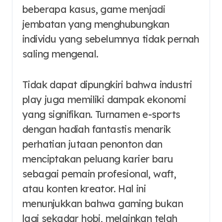
beberapa kasus, game menjadi
jembatan yang menghubungkan
individu yang sebelumnya tidak pernah
saling mengenal.
Tidak dapat dipungkiri bahwa industri
play juga memiliki dampak ekonomi
yang signifikan. Turnamen e-sports
dengan hadiah fantastis menarik
perhatian jutaan penonton dan
menciptakan peluang karier baru
sebagai pemain profesional, waft,
atau konten kreator. Hal ini
menunjukkan bahwa gaming bukan
lagi sekadar hobi, melainkan telah