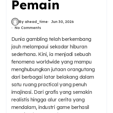
Pemain
By ahead_time
Jun 30, 2026
No Comments
Dunia gambling telah berkembang
jauh melampaui sekadar hiburan
sederhana. Kini, ia menjadi sebuah
fenomena worldwide yang mampu
menghubungkan jutaan orangutang
dari berbagai latar belakang dalam
satu ruang practical yang penuh
imajinasi. Dari grafis yang semakin
realistis hingga alur cerita yang
mendalam, industri game berhasil