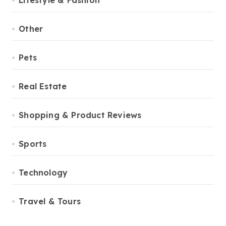
Lifestyle & Fashion
Other
Pets
Real Estate
Shopping & Product Reviews
Sports
Technology
Travel & Tours