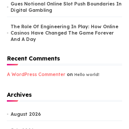
Gues Notional Online Slot Push Boundaries In
Digital Gambling
The Role Of Engineering In Play: How Online
Casinos Have Changed The Game Forever
And A Day
Recent Comments
A WordPress Commenter
on
Hello world!
Archives
August 2026