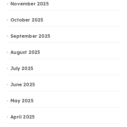
November 2025
October 2025
September 2025
August 2025
July 2025
June 2025
May 2025
April 2025