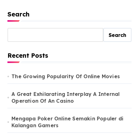
Search
Search
Recent Posts
The Growing Popularity Of Online Movies
A Great Exhilarating Interplay A Internal
Operation Of An Casino
Mengapa Poker Online Semakin Populer di
Kalangan Gamers