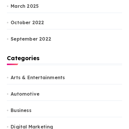
March 2025
October 2022
September 2022
Categories
Arts & Entertainments
Automotive
Business
Digital Marketing