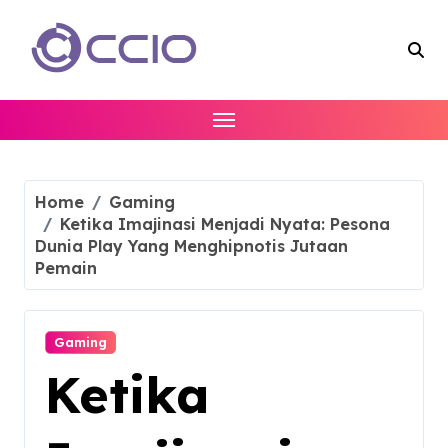
Skip
to
content
Home
Gaming
Ketika Imajinasi Menjadi Nyata: Pesona
Dunia Play Yang Menghipnotis Jutaan
Pemain
Gaming
Ketika