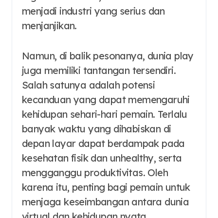
menjadi industri yang serius dan
menjanjikan.
Namun, di balik pesonanya, dunia play
juga memiliki tantangan tersendiri.
Salah satunya adalah potensi
kecanduan yang dapat memengaruhi
kehidupan sehari-hari pemain. Terlalu
banyak waktu yang dihabiskan di
depan layar dapat berdampak pada
kesehatan fisik dan unhealthy, serta
mengganggu produktivitas. Oleh
karena itu, penting bagi pemain untuk
menjaga keseimbangan antara dunia
virtual dan kehidupan nyata.