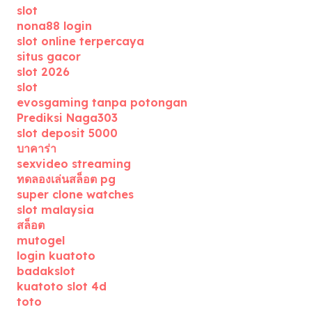
slot
nona88 login
slot online terpercaya
situs gacor
slot 2026
slot
evosgaming tanpa potongan
Prediksi Naga303
slot deposit 5000
บาคาร่า
sexvideo streaming
ทดลองเล่นสล็อต pg
super clone watches
slot malaysia
สล็อต
mutogel
login kuatoto
badakslot
kuatoto slot 4d
toto