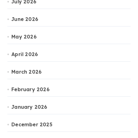
July 2026
June 2026
May 2026
April 2026
March 2026
February 2026
January 2026
December 2025