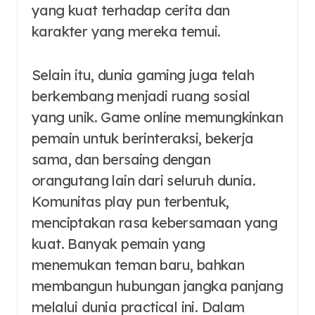
yang kuat terhadap cerita dan
karakter yang mereka temui.
Selain itu, dunia gaming juga telah
berkembang menjadi ruang sosial
yang unik. Game online memungkinkan
pemain untuk berinteraksi, bekerja
sama, dan bersaing dengan
orangutang lain dari seluruh dunia.
Komunitas play pun terbentuk,
menciptakan rasa kebersamaan yang
kuat. Banyak pemain yang
menemukan teman baru, bahkan
membangun hubungan jangka panjang
melalui dunia practical ini. Dalam