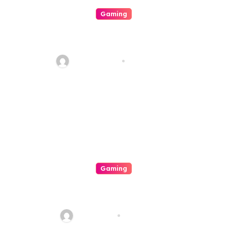
o
Gaming
n
A Great Exhilarating Interplay
A Internal Operation Of An
Casino
quadro_bike
Aug 6, 2026
Gaming
Mengapa Poker Online
Semakin Populer di Kalangan
Gamers
sharp_eye
Aug 6, 2026