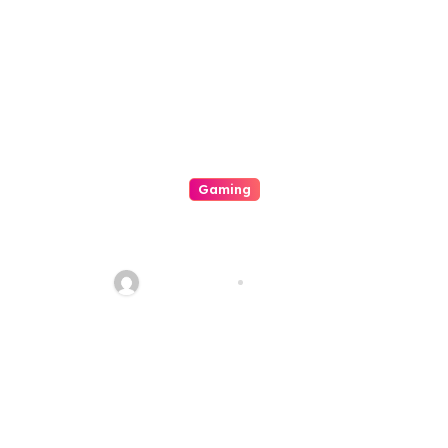
Gaming
The Role Of Engineering In
Play: How Online Casinos Have
Changed The Game Forever
ahead_time
Aug 5, 2026
And A Day