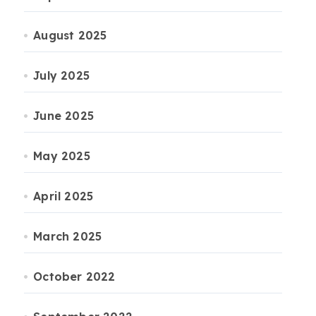
August 2025
July 2025
June 2025
May 2025
April 2025
March 2025
October 2022