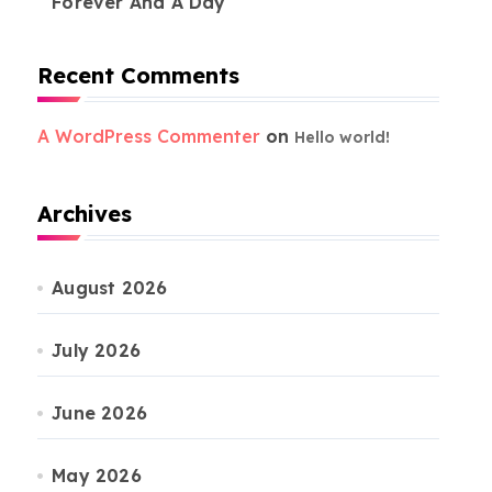
Forever And A Day
Recent Comments
A WordPress Commenter
on
Hello world!
Archives
August 2026
July 2026
June 2026
May 2026