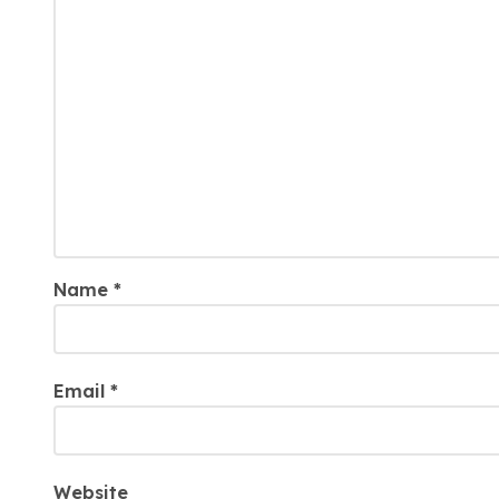
Name
*
Email
*
Website