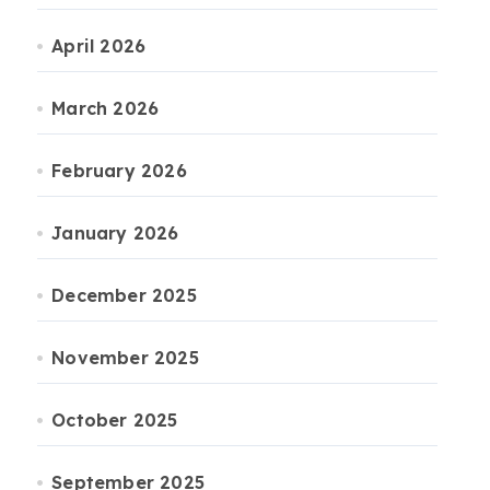
April 2026
March 2026
February 2026
January 2026
December 2025
November 2025
October 2025
September 2025