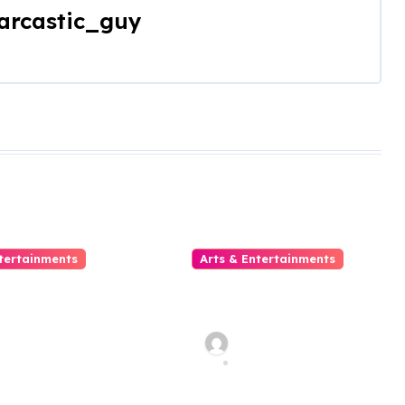
arcastic_guy
ntertainments
Arts & Entertainments
ati
Slot Mahjong
laman
Where Custom
on Online
Meets The Reels
adro_bike
sarcastic_guy
dengan
Of Excitement
 3, 2026
Aug 1, 2026
n dan