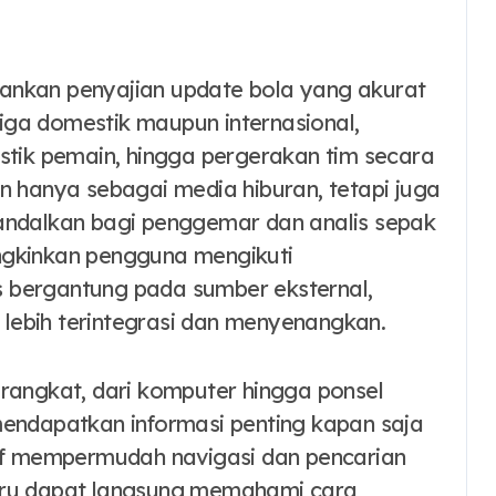
ankan penyajian update bola yang akurat
 liga domestik maupun internasional,
atistik pemain, hingga pergerakan tim secara
n hanya sebagai media hiburan, tetapi juga
andalkan bagi penggemar dan analis sepak
ngkinkan pengguna mengikuti
 bergantung pada sumber eksternal,
ebih terintegrasi dan menyenangkan.
rangkat, dari komputer hingga ponsel
mendapatkan informasi penting kapan saja
tif mempermudah navigasi dan pencarian
aru dapat langsung memahami cara