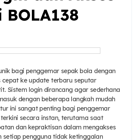
i BOLA138
nik bagi penggemar sepak bola dengan
cepat ke update terbaru seputar
orit. Sistem login dirancang agar sederhana
masuk dengan beberapa langkah mudah
itur ini sangat penting bagi penggemar
erkini secara instan, terutama saat
patan dan kepraktisan dalam mengakses
 setiap pengguna tidak ketinggalan