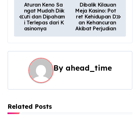
P
Aturan Keno Sa
Dibalik Kilauan
ngat Mudah Diik
Meja Kasino: Pot
o
uti dan Dipaham
ret Kehidupan D
i Terlepas dari K
an Kehancuran
s
asinonya
Akibat Perjudian
t
n
a
By
ahead_time
v
i
g
Related Posts
a
t