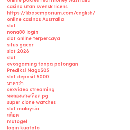
online pokies real money Australia
casino utan svensk licens
https://libasemporium.com/english/
online casinos Australia
slot
nona88 login
slot online terpercaya
situs gacor
slot 2026
slot
evosgaming tanpa potongan
Prediksi Naga303
slot deposit 5000
บาคาร่า
sexvideo streaming
ทดลองเล่นสล็อต pg
super clone watches
slot malaysia
สล็อต
mutogel
login kuatoto