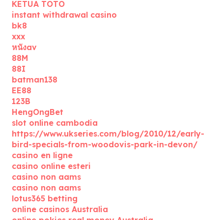
KETUA TOTO
instant withdrawal casino
bk8
xxx
หนังav
88M
88I
batman138
EE88
123B
HengOngBet
slot online cambodia
https://www.ukseries.com/blog/2010/12/early-
bird-specials-from-woodovis-park-in-devon/
casino en ligne
casino online esteri
casino non aams
casino non aams
lotus365 betting
online casinos Australia