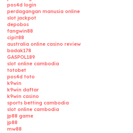
pos4d login
perdagangan manusia online
slot jackpot
depobos
fangwin88
cipit88
australia online casino review
badak178
GASPOL189
slot online cambodia
totobet
pos4d toto
k9win
k9win daftar
k9win casino
sports betting cambodia
slot online cambodia
jp88 game
jp88
mw88