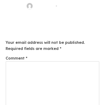
Online Modal Auxiliary Verb
ahead_time
Aug 5, 2026
Kecil Untung Besar
Leave a Reply
Your email address will not be published.
Required fields are marked
*
Comment
*