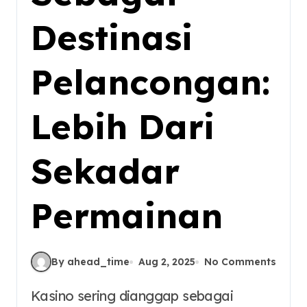
Destinasi
Pelancongan:
Lebih Dari
Sekadar
Permainan
By ahead_time
Aug 2, 2025
No Comments
Kasino sering dianggap sebagai