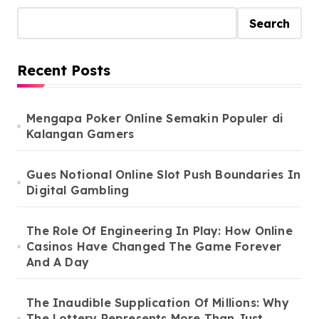
Search
Recent Posts
Mengapa Poker Online Semakin Populer di
Kalangan Gamers
Gues Notional Online Slot Push Boundaries In
Digital Gambling
The Role Of Engineering In Play: How Online
Casinos Have Changed The Game Forever
And A Day
The Inaudible Supplication Of Millions: Why
The Lottery Represents More Than Just