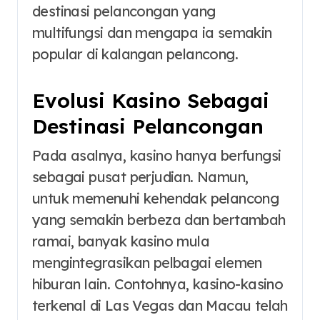
destinasi pelancongan yang
multifungsi dan mengapa ia semakin
popular di kalangan pelancong.
Evolusi Kasino Sebagai
Destinasi Pelancongan
Pada asalnya, kasino hanya berfungsi
sebagai pusat perjudian. Namun,
untuk memenuhi kehendak pelancong
yang semakin berbeza dan bertambah
ramai, banyak kasino mula
mengintegrasikan pelbagai elemen
hiburan lain. Contohnya, kasino-kasino
terkenal di Las Vegas dan Macau telah