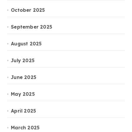
October 2025
September 2025
August 2025
July 2025
June 2025
May 2025
April 2025
March 2025