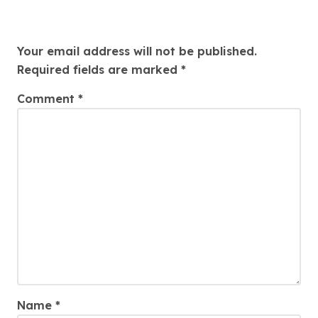
Leave a Reply
Your email address will not be published.
Required fields are marked
*
Comment
*
Name
*