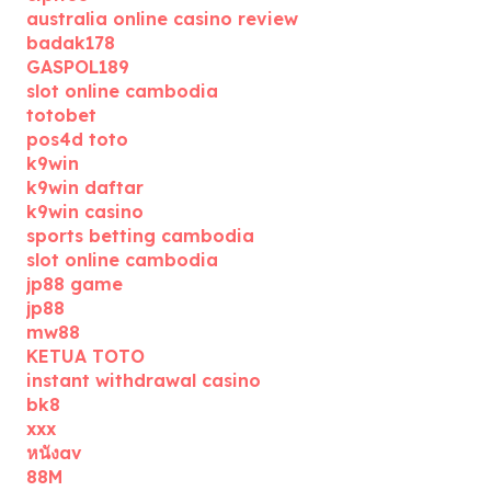
australia online casino review
badak178
GASPOL189
slot online cambodia
totobet
pos4d toto
k9win
k9win daftar
k9win casino
sports betting cambodia
slot online cambodia
jp88 game
jp88
mw88
KETUA TOTO
instant withdrawal casino
bk8
xxx
หนังav
88M