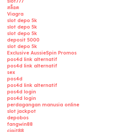
slot777
สล็อต
Viagra
slot depo 5k
slot depo 5k
slot depo 5k
deposit 5000
slot depo 5k
Exclusive AussieSpin Promos
pos4d link alternatif
pos4d link alternatif
sex
pos4d
pos4d link alternatif
pos4d login
pos4d login
perdagangan manusia online
slot jackpot
depobos
fangwin88
cipit88