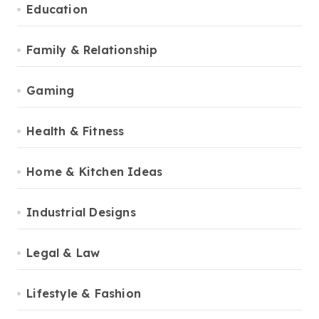
Education
Family & Relationship
Gaming
Health & Fitness
Home & Kitchen Ideas
Industrial Designs
Legal & Law
Lifestyle & Fashion