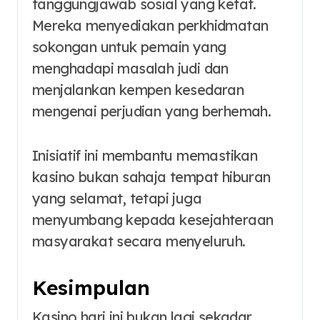
tanggungjawab sosial yang ketat.
Mereka menyediakan perkhidmatan
sokongan untuk pemain yang
menghadapi masalah judi dan
menjalankan kempen kesedaran
mengenai perjudian yang berhemah.
Inisiatif ini membantu memastikan
kasino bukan sahaja tempat hiburan
yang selamat, tetapi juga
menyumbang kepada kesejahteraan
masyarakat secara menyeluruh.
Kesimpulan
Kasino hari ini bukan lagi sekadar