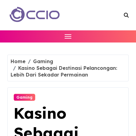
Skip
to
content
Home
Gaming
Kasino Sebagai Destinasi Pelancongan:
Lebih Dari Sekadar Permainan
Gaming
Kasino
Sebagai