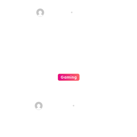
Semakin Populer di Kalangan
Gamers
sharp_eye
Aug 6, 2026
Gaming
The Role Of Engineering In
Play: How Online Casinos Have
Changed The Game Forever
ahead_time
Aug 5, 2026
And A Day