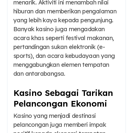
menarik. Aktiviti ini menambah nilai
hiburan dan memberikan pengalaman
yang lebih kaya kepada pengunjung.
Banyak kasino juga mengadakan
acara khas seperti festival makanan,
pertandingan sukan elektronik (e-
sports), dan acara kebudayaan yang
menggabungkan elemen tempatan
dan antarabangsa.
Kasino Sebagai Tarikan
Pelancongan Ekonomi
Kasino yang menjadi destinasi
pelancongan juga memberi impak