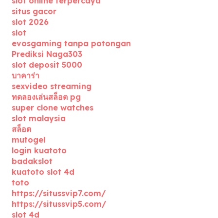
slot online terpercaya
situs gacor
slot 2026
slot
evosgaming tanpa potongan
Prediksi Naga303
slot deposit 5000
บาคาร่า
sexvideo streaming
ทดลองเล่นสล็อต pg
super clone watches
slot malaysia
สล็อต
mutogel
login kuatoto
badakslot
kuatoto slot 4d
toto
https://situssvip7.com/
https://situssvip5.com/
slot 4d