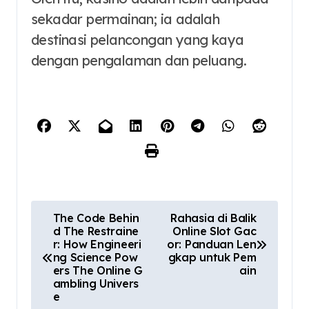
sekadar permainan; ia adalah
destinasi pelancongan yang kaya
dengan pengalaman dan peluang.
P
The Code Behin
Rahasia di Balik
d The Restraine
Online Slot Gac
o
r: How Engineeri
or: Panduan Len
ng Science Pow
gkap untuk Pem
s
ers The Online G
ain
ambling Univers
t
e