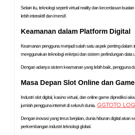
Selain itu, teknologi seperti virtual reality dan kecerdasan bu
lebih interaktif dan imersif.
Keamanan dalam Platform Digital
Keamanan pengguna menjadi salah satu aspek penting dalam indu
menggunakan teknologi enkripsi dan sistem perlindungan data
Dengan adanya sistem keamanan yang lebih baik, pengguna dap
Masa Depan Slot Online dan Game 
Industri slot digital, kasino virtual, dan online game diprediks
GGTOTO LOG
jumlah pengguna internet di seluruh dunia.
Dengan inovasi yang terus berjalan, dunia hiburan digital akan
perkembangan industri teknologi global.