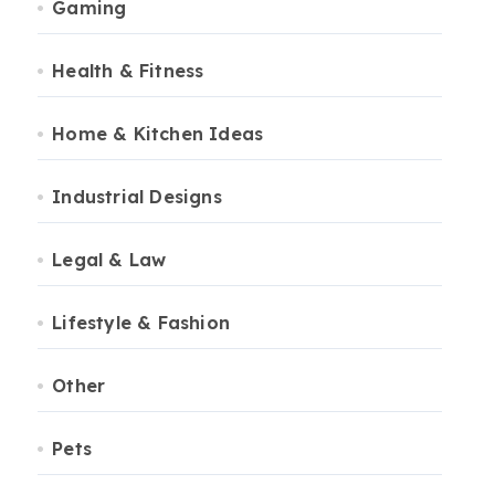
Gaming
Health & Fitness
Home & Kitchen Ideas
Industrial Designs
Legal & Law
Lifestyle & Fashion
Other
Pets