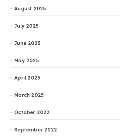
August 2025
July 2025
June 2025
May 2025
April 2025
March 2025
October 2022
September 2022