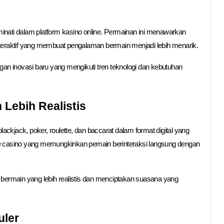
minati dalam platform kasino online. Permainan ini menawarkan 
 interaktif yang membuat pengalaman bermain menjadi lebih menarik.
an inovasi baru yang mengikuti tren teknologi dan kebutuhan 
Lebih Realistis
ackjack, poker, roulette, dan baccarat dalam format digital yang 
live casino yang memungkinkan pemain berinteraksi langsung dengan 
bermain yang lebih realistis dan menciptakan suasana yang 
uler