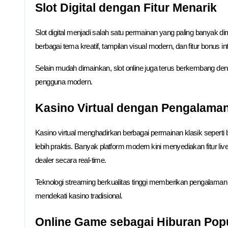
Slot Digital dengan Fitur Menarik
Slot digital menjadi salah satu permainan yang paling banyak di
berbagai tema kreatif, tampilan visual modern, dan fitur bonus
Selain mudah dimainkan, slot online juga terus berkembang deng
pengguna modern.
Kasino Virtual dengan Pengalaman 
Kasino virtual menghadirkan berbagai permainan klasik seperti bl
lebih praktis. Banyak platform modern kini menyediakan fitur 
dealer secara real-time.
Teknologi streaming berkualitas tinggi memberikan pengalaman 
mendekati kasino tradisional.
Online Game sebagai Hiburan Pop