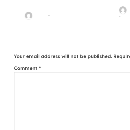
Online 
Petualangan
Hibura
Kapal Terbang
admin
Jul 29, 2026
Jul
Fantasi
Leave a Reply
Your email address will not be published.
Requir
Comment
*