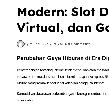
Modern: Slot D
Virtual, dan 
By Miller
Jun 7, 2026
No Comments
Perubahan Gaya Hiburan di Era Dig
Perkembangan teknologi internet telah mengubah cara masyarakat menikmati hiburan. Kini, berbagai jenis hiburan dapat diakses 
secara online melalui smartphone, tablet, maupun komputer. Slot 
hiburan yang semakin populer di kalangan pengguna internet.
Kemudahan akses dan perkembangan teknologi membuat industri 
setiap tahun.