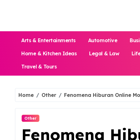
Skip
to
content
Arts & Entertainments
Automotive
Bus
Home & Kitchen Ideas
Legal & Law
Lif
Travel & Tours
Home
Other
Fenomena Hiburan Online Mode
Other
Fenomena Hib