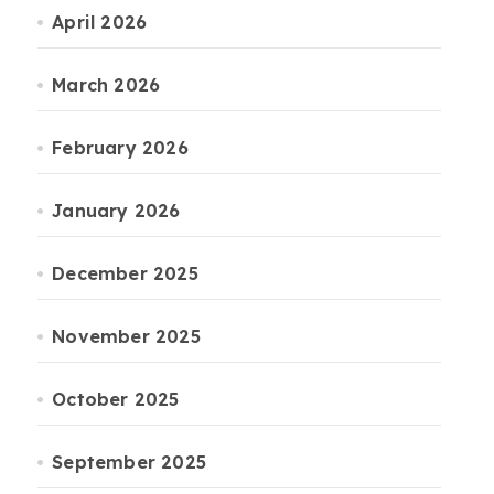
April 2026
March 2026
February 2026
January 2026
December 2025
November 2025
October 2025
September 2025