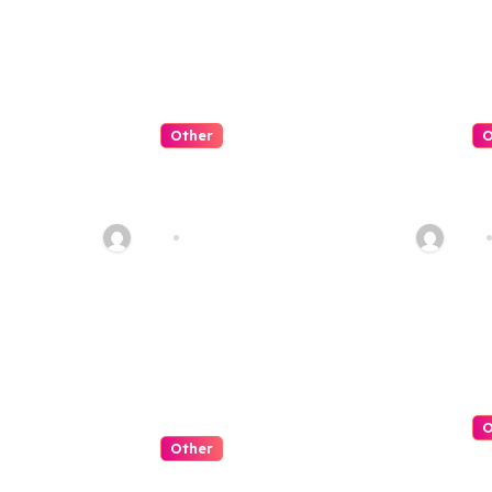
g
a
t
Other
O
i
QQPK Poker
QQPK
o
Review: Fast
嗎？從
Access, Clear
服體驗
n
Alex
Jul 31, 2026
Alex
Navigation, Less
Friction
O
Other
Menyul
Slot