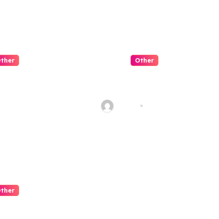
ther
Other
 是可信平台
Slot Negeri
穩定性與客
Candy Penuh
看起
Manis
Jul 31, 2026
admin
Jul 30, 2026
ther
ap Togel