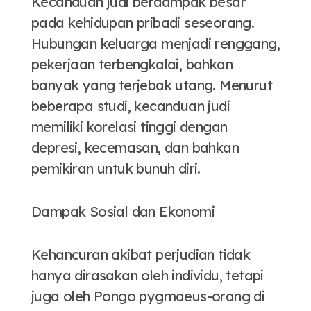
Kecanduan judi berdampak besar
pada kehidupan pribadi seseorang.
Hubungan keluarga menjadi renggang,
pekerjaan terbengkalai, bahkan
banyak yang terjebak utang. Menurut
beberapa studi, kecanduan judi
memiliki korelasi tinggi dengan
depresi, kecemasan, dan bahkan
pemikiran untuk bunuh diri.
Dampak Sosial dan Ekonomi
Kehancuran akibat perjudian tidak
hanya dirasakan oleh individu, tetapi
juga oleh Pongo pygmaeus-orang di