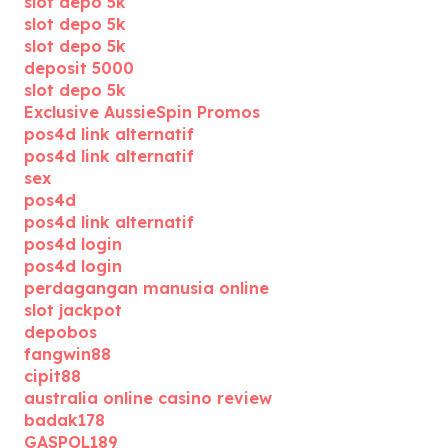
slot depo 5k
slot depo 5k
slot depo 5k
deposit 5000
slot depo 5k
Exclusive AussieSpin Promos
pos4d link alternatif
pos4d link alternatif
sex
pos4d
pos4d link alternatif
pos4d login
pos4d login
perdagangan manusia online
slot jackpot
depobos
fangwin88
cipit88
australia online casino review
badak178
GASPOL189