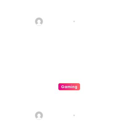
Slot Gacor Strategies That
Actually Work: How To
Maximize Payouts Every Time
ahead_time
Aug 8, 2026
You Spin
Gaming
Get Over The Art Of Slot
Online Gaming By
Understanding Rtp,
ahead_time
Aug 8, 2026
Unpredictability, Bonus
Features, Imperfect Jackpots,