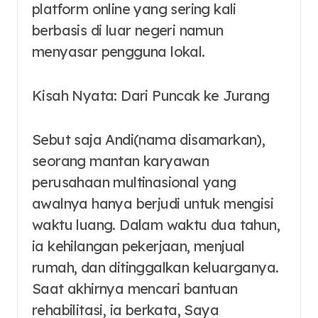
platform online yang sering kali
berbasis di luar negeri namun
menyasar pengguna lokal.
Kisah Nyata: Dari Puncak ke Jurang
Sebut saja Andi(nama disamarkan),
seorang mantan karyawan
perusahaan multinasional yang
awalnya hanya berjudi untuk mengisi
waktu luang. Dalam waktu dua tahun,
ia kehilangan pekerjaan, menjual
rumah, dan ditinggalkan keluarganya.
Saat akhirnya mencari bantuan
rehabilitasi, ia berkata, Saya