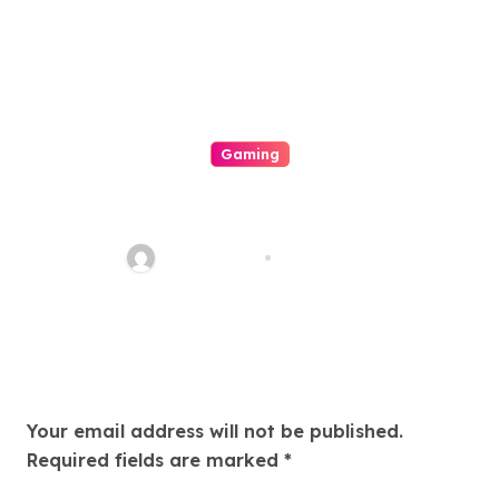
And Winning Tips
Gaming
A Beginners Guide To Be Able
To Online Slot- Widespread
Types Connected With Online
ahead_time
Aug 8, 2026
Slot Machine Games
Leave a Reply
Your email address will not be published.
Required fields are marked
*