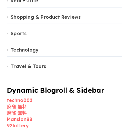
Real Estate
Shopping & Product Reviews
Sports
Technology
Travel & Tours
Dynamic Blogroll & Sidebar
techno002
麻雀 無料
麻雀 無料
Mansion88
92lottery