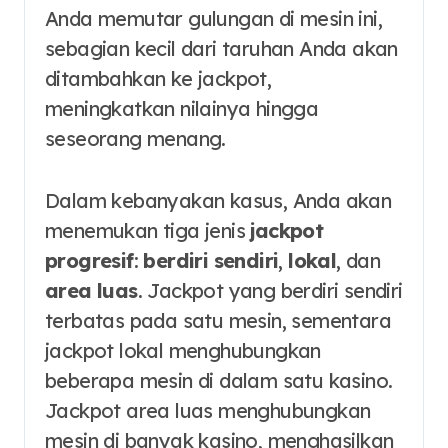
Anda memutar gulungan di mesin ini,
sebagian kecil dari taruhan Anda akan
ditambahkan ke jackpot,
meningkatkan nilainya hingga
seseorang menang.
Dalam kebanyakan kasus, Anda akan
menemukan tiga jenis
jackpot
progresif
:
berdiri sendiri
,
lokal
, dan
area luas
. Jackpot yang berdiri sendiri
terbatas pada satu mesin, sementara
jackpot lokal menghubungkan
beberapa mesin di dalam satu kasino.
Jackpot area luas menghubungkan
mesin di banyak kasino, menghasilkan