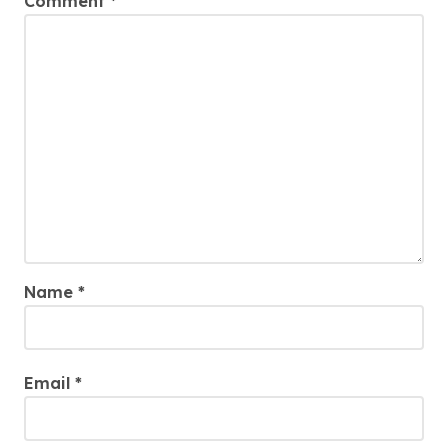
Comment
*
Name
*
Email
*