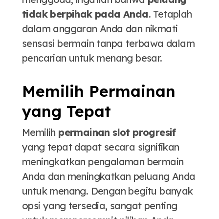
tidak berpihak pada Anda
. Tetaplah
dalam anggaran Anda dan nikmati
sensasi bermain tanpa terbawa dalam
pencarian untuk menang besar.
Memilih Permainan
yang Tepat
Memilih
permainan slot progresif
yang tepat dapat secara signifikan
meningkatkan pengalaman bermain
Anda dan meningkatkan peluang Anda
untuk menang. Dengan begitu banyak
opsi yang tersedia, sangat penting