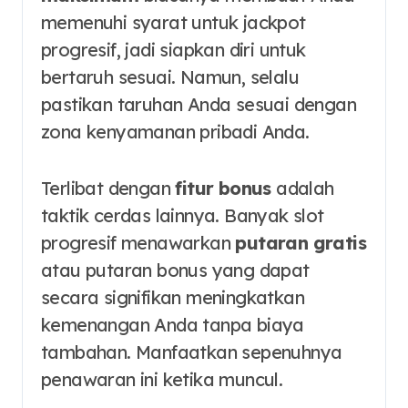
memenuhi syarat untuk jackpot
progresif, jadi siapkan diri untuk
bertaruh sesuai. Namun, selalu
pastikan taruhan Anda sesuai dengan
zona kenyamanan pribadi Anda.
Terlibat dengan
fitur bonus
adalah
taktik cerdas lainnya. Banyak slot
progresif menawarkan
putaran gratis
atau putaran bonus yang dapat
secara signifikan meningkatkan
kemenangan Anda tanpa biaya
tambahan. Manfaatkan sepenuhnya
penawaran ini ketika muncul.