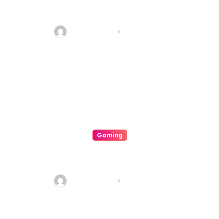
Checking Enjoyable An Entire
World Of On-line Casinos Some
Sort Of Thorough Guidebook
quadro_bike
Aug 8, 2026
Gaming
The Particular Excitement And
Technique Of Casino Video
Games
quadro_bike
Aug 8, 2026