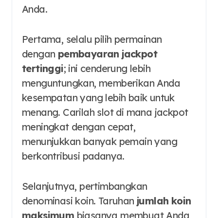
Anda.
Pertama, selalu pilih permainan
dengan
pembayaran jackpot
tertinggi
; ini cenderung lebih
menguntungkan, memberikan Anda
kesempatan yang lebih baik untuk
menang. Carilah slot di mana jackpot
meningkat dengan cepat,
menunjukkan banyak pemain yang
berkontribusi padanya.
Selanjutnya, pertimbangkan
denominasi koin. Taruhan
jumlah koin
maksimum
biasanya membuat Anda