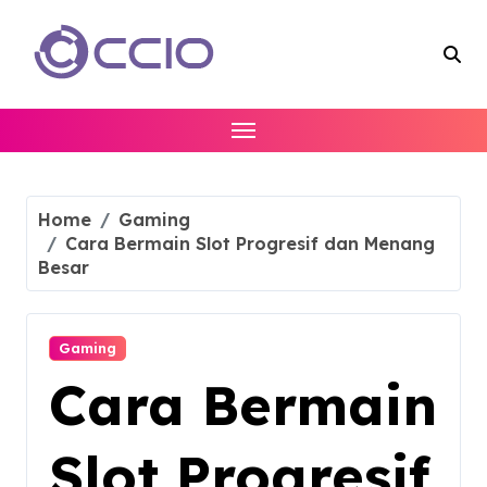
Skip
to
content
Home
Gaming
Cara Bermain Slot Progresif dan Menang
Besar
Gaming
Cara Bermain
Slot Progresif