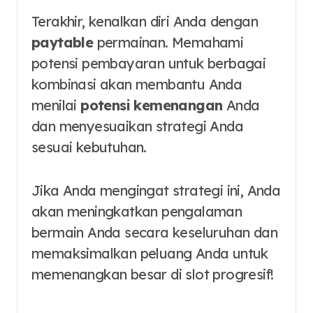
Terakhir, kenalkan diri Anda dengan
paytable
permainan. Memahami
potensi pembayaran untuk berbagai
kombinasi akan membantu Anda
menilai
potensi kemenangan
Anda
dan menyesuaikan strategi Anda
sesuai kebutuhan.
Jika Anda mengingat strategi ini, Anda
akan meningkatkan pengalaman
bermain Anda secara keseluruhan dan
memaksimalkan peluang Anda untuk
memenangkan besar di slot progresif!