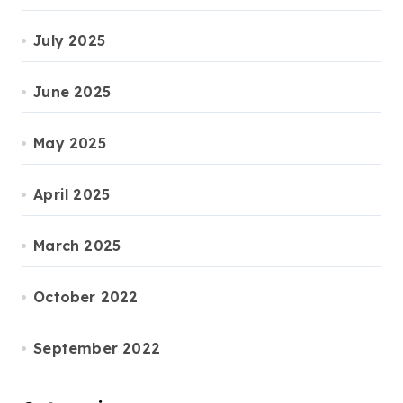
July 2025
June 2025
May 2025
April 2025
March 2025
October 2022
September 2022