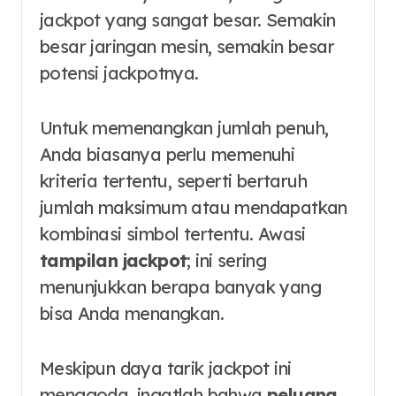
jackpot yang sangat besar. Semakin
besar jaringan mesin, semakin besar
potensi jackpotnya.
Untuk memenangkan jumlah penuh,
Anda biasanya perlu memenuhi
kriteria tertentu, seperti bertaruh
jumlah maksimum atau mendapatkan
kombinasi simbol tertentu. Awasi
tampilan jackpot
; ini sering
menunjukkan berapa banyak yang
bisa Anda menangkan.
Meskipun daya tarik jackpot ini
menggoda, ingatlah bahwa
peluang