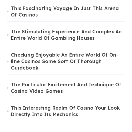
This Fascinating Voyage In Just This Arena
Of Casinos
The Stimulating Experience And Complex An
Entire World Of Gambling Houses
Checking Enjoyable An Entire World Of On-
line Casinos Some Sort Of Thorough
Guidebook
The Particular Excitement And Technique Of
Casino Video Games
This Interesting Realm Of Casino Your Look
Directly Into Its Mechanics