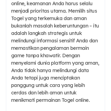
online, keamanan Anda harus selalu
menjadi prioritas utama. Memilih situs
Togel yang terkemuka dan aman
bukanlah masalah keberuntungan – itu
adalah langkah strategis untuk
melindungi informasi sensitif Anda dan
memastikan pengalaman bermain
game tanpa khawatir. Dengan
menyelami dunia platform yang aman,
Anda tidak hanya melindungi data
Anda tetapi juga menciptakan
panggung untuk cara yang lebih
cerdas dan lebih aman untuk
menikmati permainan Togel online.