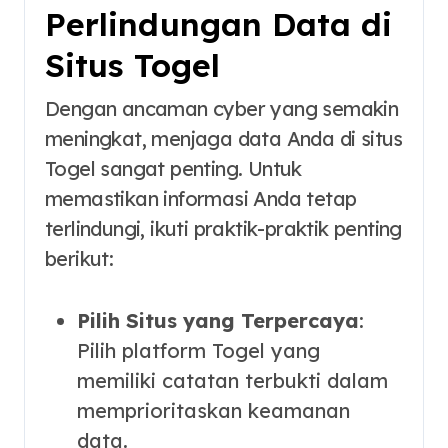
Perlindungan Data di
Situs Togel
Dengan ancaman cyber yang semakin
meningkat, menjaga data Anda di situs
Togel sangat penting. Untuk
memastikan informasi Anda tetap
terlindungi, ikuti praktik-praktik penting
berikut:
Pilih Situs yang Terpercaya
:
Pilih platform Togel yang
memiliki catatan terbukti dalam
memprioritaskan keamanan
data.