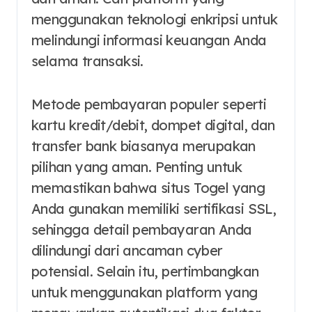
menggunakan teknologi enkripsi untuk
melindungi informasi keuangan Anda
selama transaksi.
Metode pembayaran populer seperti
kartu kredit/debit, dompet digital, dan
transfer bank biasanya merupakan
pilihan yang aman. Penting untuk
memastikan bahwa situs Togel yang
Anda gunakan memiliki sertifikasi SSL,
sehingga detail pembayaran Anda
dilindungi dari ancaman cyber
potensial. Selain itu, pertimbangkan
untuk menggunakan platform yang