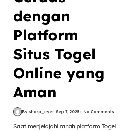
dengan
Platform
Situs Togel
Online yang
Aman
By sharp_eye
Sep 7, 2025
No Comments
Saat menjelajahi ranah platform Togel