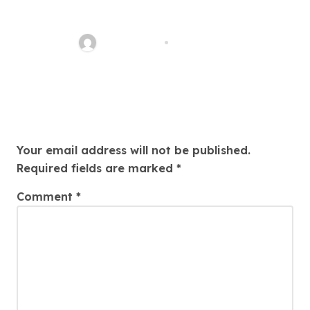
Dari Layar Ke Hati: Pengaruh
Gaming Dalam Kehidupan
Sehari-hari
ahead_time
Aug 5, 2026
Leave a Reply
Your email address will not be published.
Required fields are marked
*
Comment
*