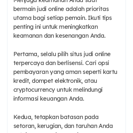
bermain judi online adalah prioritas
utama bagi setiap pemain. Ikuti tips
penting ini untuk meningkatkan
keamanan dan kesenangan Anda.
Pertama, selalu pilih situs judi online
terpercaya dan berlisensi. Cari opsi
pembayaran yang aman seperti kartu
kredit, dompet elektronik, atau
cryptocurrency untuk melindungi
informasi keuangan Anda.
Kedua, tetapkan batasan pada
setoran, kerugian, dan taruhan Anda