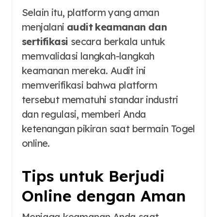
Selain itu, platform yang aman
menjalani
audit keamanan dan
sertifikasi
secara berkala untuk
memvalidasi langkah-langkah
keamanan mereka. Audit ini
memverifikasi bahwa platform
tersebut mematuhi standar industri
dan regulasi, memberi Anda
ketenangan pikiran saat bermain Togel
online.
Tips untuk Berjudi
Online dengan Aman
Menjaga keamanan Anda saat