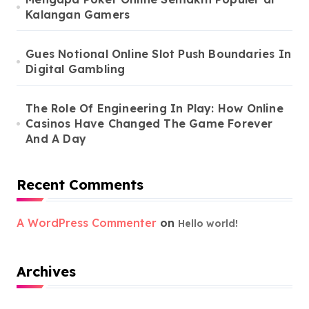
Kalangan Gamers
Gues Notional Online Slot Push Boundaries In
Digital Gambling
The Role Of Engineering In Play: How Online
Casinos Have Changed The Game Forever
And A Day
Recent Comments
A WordPress Commenter
on
Hello world!
Archives