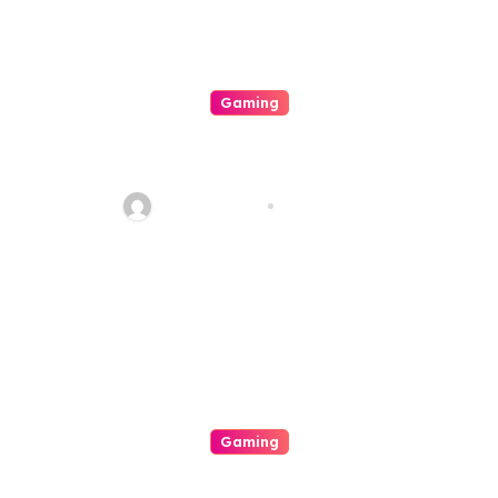
t
i
Gaming
o
A Great Exhilarating Interplay
n
A Internal Operation Of An
Casino
quadro_bike
Aug 6, 2026
Gaming
Mengapa Poker Online