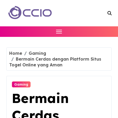
Skip
to
content
Home
Gaming
Bermain Cerdas dengan Platform Situs
Togel Online yang Aman
Gaming
Bermain
Cerdas