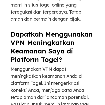
memilih situs togel online yang
teregulasi dan terpercaya. Tetap
aman dan bermain dengan bijak.
Dapatkah Menggunakan
VPN Meningkatkan
Keamanan Saya di
Platform Togel?
Menggunakan VPN dapat
meningkatkan keamanan Anda di
platform Togel. Ini mengenkripsi
koneksi Anda, menjaga data Anda
tetap aman dari ancaman potensial.
Pastikan untuk memilih layanan VPN