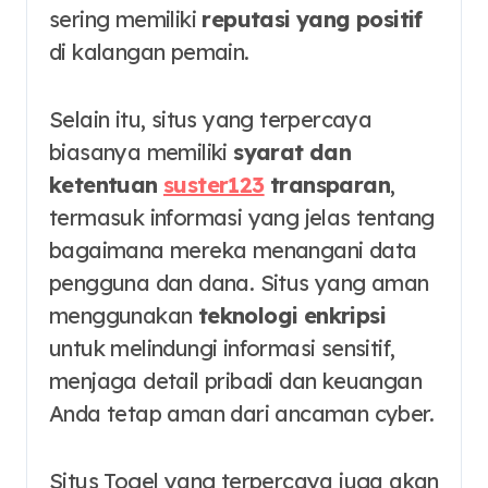
sering memiliki
reputasi yang positif
di kalangan pemain.
Selain itu, situs yang terpercaya
biasanya memiliki
syarat dan
ketentuan
suster123
transparan
,
termasuk informasi yang jelas tentang
bagaimana mereka menangani data
pengguna dan dana. Situs yang aman
menggunakan
teknologi enkripsi
untuk melindungi informasi sensitif,
menjaga detail pribadi dan keuangan
Anda tetap aman dari ancaman cyber.
Situs Togel yang terpercaya juga akan