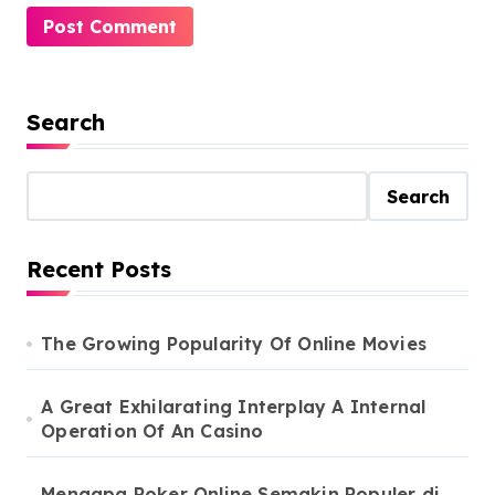
Search
Search
Recent Posts
The Growing Popularity Of Online Movies
A Great Exhilarating Interplay A Internal
Operation Of An Casino
Mengapa Poker Online Semakin Populer di