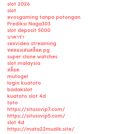
slot 2026
slot
evosgaming tanpa potongan
Prediksi Naga303
slot deposit 5000
บาคาร่า
sexvideo streaming
ทดลองเล่นสล็อต pg
super clone watches
slot malaysia
สล็อต
mutogel
login kuatoto
badakslot
kuatoto slot 4d
toto
https://situssvip7.com/
https://situssvip5.com/
slot 4d
https://mata22mudik.site/