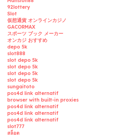
Mansion88
92lottery
Slot
仮想通貨 オンラインカジノ
GACORMAX
スポーツ ブック メーカー
オンカジ おすすめ
depo 5k
slot888
slot depo 5k
slot depo 5k
slot depo 5k
slot depo 5k
sungaitoto
pos4d link alternatif
browser with built-in proxies
pos4d link alternatif
pos4d link alternatif
pos4d link alternatif
slot777
สล็อต