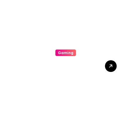
Forever And A Day
Gaming
The Inaudible Supplication
Of Millions: Why The
Lottery Represents More
Than Just Money