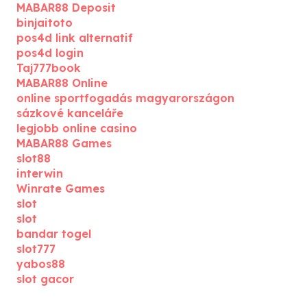
MABAR88 Deposit
binjaitoto
pos4d link alternatif
pos4d login
Taj777book
MABAR88 Online
online sportfogadás magyarországon
sázkové kanceláře
legjobb online casino
MABAR88 Games
slot88
interwin
Winrate Games
slot
slot
bandar togel
slot777
yabos88
slot gacor