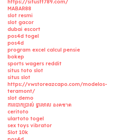
https://situstt789.com/
MABAR88
slot resmi
slot gacor
dubai escort
pos4d togel
pos4d
program excel calcul pensie
bokep
sports wagers reddit
situs toto slot
situs slot
https://vwstoreazcapo.com/modelos-
teramont/
slot demo
ការបោកប្រាស់ ទ្វារមាស องคชาต
ceritoto
ulartoto togel
sex toys vibrator
Slot 10k
pos4d