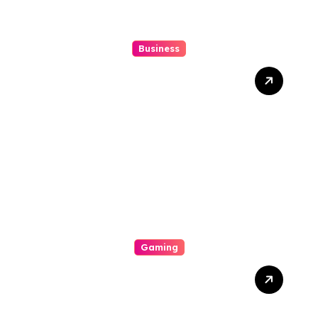
Business
Gues Notional Online Slot
Push Boundaries In Digital
Gambling
Gaming
The Role Of Engineering In
Play: How Online Casinos
Have Changed The Game