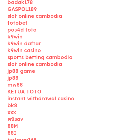
badak178
GASPOL189
slot online cambodia
totobet
pos4d toto
k9win
k9win daftar
k9win casino
sports betting cambodia
slot online cambodia
jp88 game
jp88
mw88
KETUA TOTO
instant withdrawal casino
bk8
xxx
หนังav
88M
88I
batman138