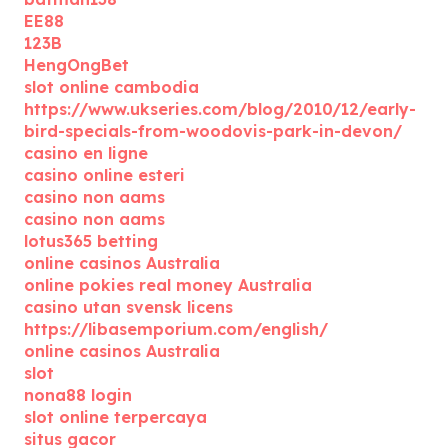
EE88
123B
HengOngBet
slot online cambodia
https://www.ukseries.com/blog/2010/12/early-
bird-specials-from-woodovis-park-in-devon/
casino en ligne
casino online esteri
casino non aams
casino non aams
lotus365 betting
online casinos Australia
online pokies real money Australia
casino utan svensk licens
https://libasemporium.com/english/
online casinos Australia
slot
nona88 login
slot online terpercaya
situs gacor