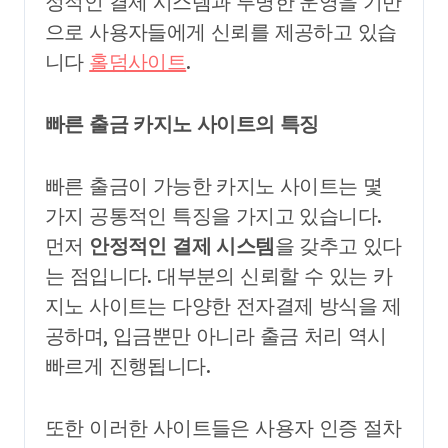
정적인 결제 시스템과 투명한 운영을 기반
으로 사용자들에게 신뢰를 제공하고 있습
니다
홀덤사이트
.
빠른 출금 카지노 사이트의 특징
빠른 출금이 가능한 카지노 사이트는 몇
가지 공통적인 특징을 가지고 있습니다.
먼저
안정적인 결제 시스템
을 갖추고 있다
는 점입니다. 대부분의 신뢰할 수 있는 카
지노 사이트는 다양한 전자결제 방식을 제
공하며, 입금뿐만 아니라 출금 처리 역시
빠르게 진행됩니다.
또한 이러한 사이트들은 사용자 인증 절차