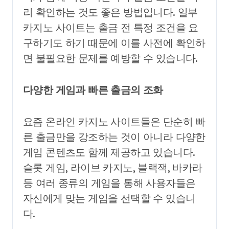
리 확인하는 것도 좋은 방법입니다. 일부
카지노 사이트는 출금 전 특정 조건을 요
구하기도 하기 때문에 이를 사전에 확인하
면 불필요한 문제를 예방할 수 있습니다.
다양한 게임과 빠른 출금의 조화
요즘 온라인 카지노 사이트들은 단순히 빠
른 출금만을 강조하는 것이 아니라 다양한
게임 콘텐츠도 함께 제공하고 있습니다.
슬롯 게임, 라이브 카지노, 블랙잭, 바카라
등 여러 종류의 게임을 통해 사용자들은
자신에게 맞는 게임을 선택할 수 있습니
다.