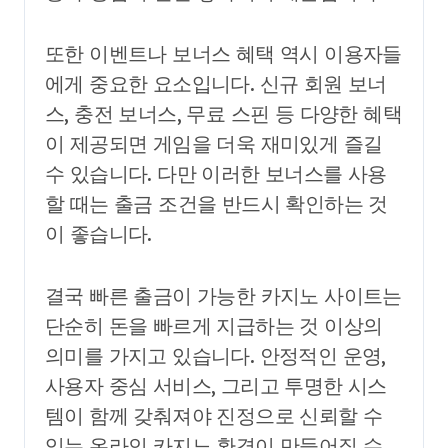
또한 이벤트나 보너스 혜택 역시 이용자들
에게 중요한 요소입니다. 신규 회원 보너
스, 충전 보너스, 무료 스핀 등 다양한 혜택
이 제공되면 게임을 더욱 재미있게 즐길
수 있습니다. 다만 이러한 보너스를 사용
할 때는 출금 조건을 반드시 확인하는 것
이 좋습니다.
결국 빠른 출금이 가능한 카지노 사이트는
단순히 돈을 빠르게 지급하는 것 이상의
의미를 가지고 있습니다. 안정적인 운영,
사용자 중심 서비스, 그리고 투명한 시스
템이 함께 갖춰져야 진정으로 신뢰할 수
있는 온라인 카지노 환경이 만들어질 수