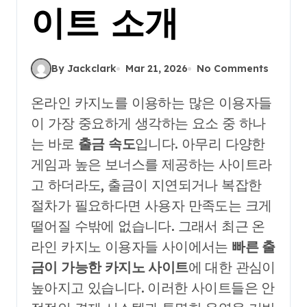
이트 소개
By Jackclark
Mar 21, 2026
No Comments
온라인 카지노를 이용하는 많은 이용자들
이 가장 중요하게 생각하는 요소 중 하나
는 바로
출금 속도
입니다. 아무리 다양한
게임과 높은 보너스를 제공하는 사이트라
고 하더라도, 출금이 지연되거나 복잡한
절차가 필요하다면 사용자 만족도는 크게
떨어질 수밖에 없습니다. 그래서 최근 온
라인 카지노 이용자들 사이에서는
빠른 출
금이 가능한 카지노 사이트
에 대한 관심이
높아지고 있습니다. 이러한 사이트들은 안