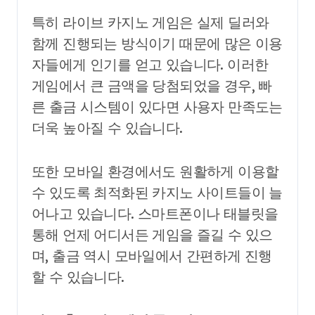
특히 라이브 카지노 게임은 실제 딜러와
함께 진행되는 방식이기 때문에 많은 이용
자들에게 인기를 얻고 있습니다. 이러한
게임에서 큰 금액을 당첨되었을 경우, 빠
른 출금 시스템이 있다면 사용자 만족도는
더욱 높아질 수 있습니다.
또한 모바일 환경에서도 원활하게 이용할
수 있도록 최적화된 카지노 사이트들이 늘
어나고 있습니다. 스마트폰이나 태블릿을
통해 언제 어디서든 게임을 즐길 수 있으
며, 출금 역시 모바일에서 간편하게 진행
할 수 있습니다.