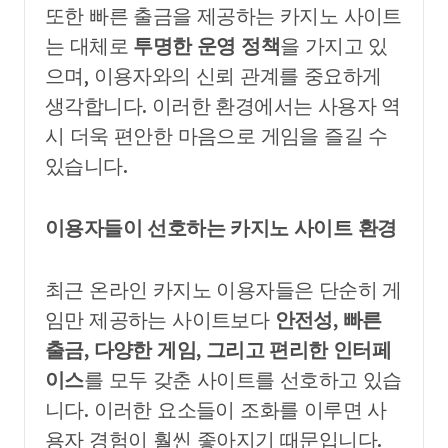
또한 빠른 출금을 제공하는 카지노 사이트
는 대체로
투명한 운영 정책
을 가지고 있
으며, 이용자와의 신뢰 관계를 중요하게
생각합니다. 이러한 환경에서는 사용자 역
시 더욱 편안한 마음으로 게임을 즐길 수
있습니다.
이용자들이 선호하는 카지노 사이트 환경
최근 온라인 카지노 이용자들은 단순히 게
임만 제공하는 사이트보다
안전성, 빠른
출금, 다양한 게임, 그리고 편리한 인터페
이스
를 모두 갖춘 사이트를 선호하고 있습
니다. 이러한 요소들이 조화를 이루면 사
용자 경험이 훨씬 좋아지기 때문입니다.