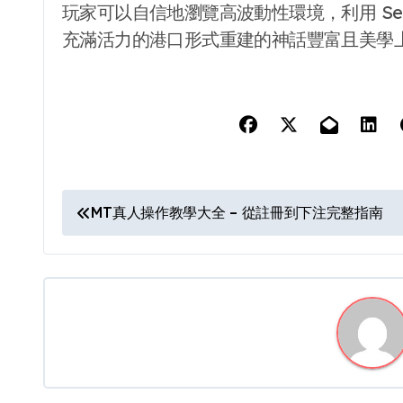
玩家可以自信地瀏覽高波動性環境，利用 S
充滿活力的港口形式重建的神話豐富且美學
P
MT真人操作教學大全 – 從註冊到下注完整指南
o
s
t
n
a