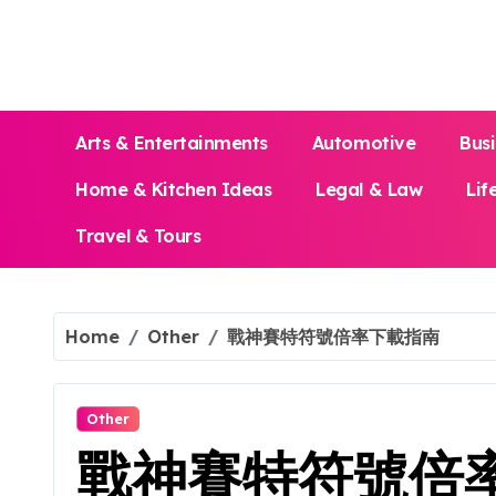
Skip
to
content
Arts & Entertainments
Automotive
Bus
Home & Kitchen Ideas
Legal & Law
Lif
Travel & Tours
Home
Other
戰神賽特符號倍率下載指南
Other
戰神賽特符號倍