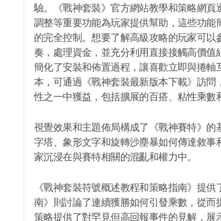
驗。《戰神套裝》官方網站教學和策略網頁
調整等重要功能為玩家提供幫助，這些功能
的完全控制。想要了解高級攻略的玩家可以
奏，處理資金，並充分利用直接接觸高價值
簡化了安裝和佈置過程，讓喜歡立即與捲軸
本，可通過《戰神套裝最新版本下載》訪問
性之一中獲益，包括擴展的百搭、粘性乘數
視覺效果和主題佈局構成了《戰神賽特》的
字塔、象形文字和旋轉沙塵暴如何傳達敘事
家沉浸在與賽特相關的混亂和權力中。
《戰神套裝符號概述教程和策略指南》提供
南》則討論了連續獲勝如何引發乘數，從而
策略提供了對罕見但高回報事件的見解，展