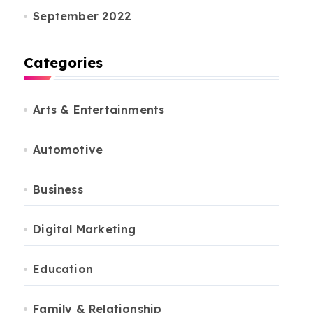
September 2022
Categories
Arts & Entertainments
Automotive
Business
Digital Marketing
Education
Family & Relationship