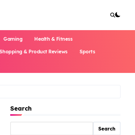
Gaming
Health & Fitness
Shopping & Product Reviews
Sports
Search
Search