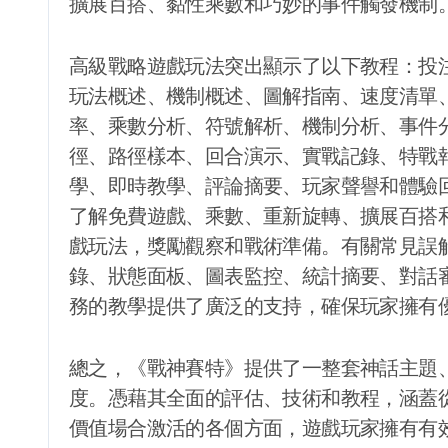
擴展百搭、黏性乘數和巧妙的事件觸發機制
高級戰略遊戲玩法突出顯示了以下教程：投
玩法概述、機制概述、圖解指南、速度清單
率、乘數分析、符號解析、機制分析、事件
徑、路徑樣本、回合演示、實戰記錄、特戰
學、即時教學、評論摘要、玩家聲譽和體驗
了解免費遊戲、乘數、重新旋轉、擴展百搭
戲玩法，獎勵觀察和戰術準備。有關常見誤
錄、狀態面板、圖表監控、統計摘要、對話
務的教學提供了廣泛的支持，確保玩家擁有
總之，《戰神賽特》提供了一整套神話主題
度。憑藉其全面的評估、技術和教程，涵蓋
價值場合激活的各個方面，遊戲玩家擁有有