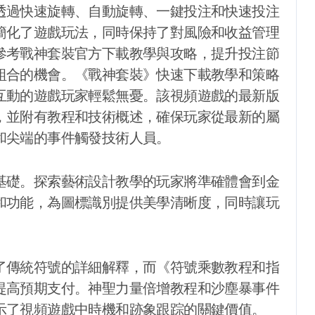
透過快速旋轉、自動旋轉、一鍵投注和快速投注
簡化了遊戲玩法，同時保持了對風險和收益管理
參考戰神套裝官方下載教學與攻略，提升投注節
組合的機會。《戰神套裝》快速下載教學和策略
互動的遊戲玩家輕鬆無憂。該視頻遊戲的最新版
，並附有教程和技術概述，確保玩家從最新的屬
和尖端的事件觸發技術人員。
基礎。探索藝術設計教學的玩家將準確體會到金
和功能，為圖標識別提供美學清晰度，同時讓玩
了傳統符號的詳細解釋，而《符號乘數教程和指
提高預期支付。神聖力量倍增教程和沙塵暴事件
示了視頻遊戲中時機和跡象跟踪的關鍵價值。