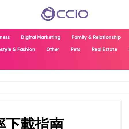
iness
Digital Marketing
Family & Relationship
estyle & Fashion
Other
Pets
Real Estate
率下載指南