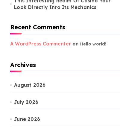
This Interesting Realm Of Casino Your
Look Directly Into Its Mechanics
Recent Comments
A WordPress Commenter
on
Hello world!
Archives
August 2026
July 2026
June 2026