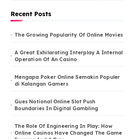
Recent Posts
The Growing Popularity Of Online Movies
A Great Exhilarating Interplay A Internal
Operation Of An Casino
Mengapa Poker Online Semakin Populer
di Kalangan Gamers
Gues Notional Online Slot Push
Boundaries In Digital Gambling
The Role Of Engineering In Play: How
Online Casinos Have Changed The Game