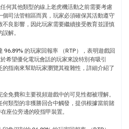
或任何其他類型的線上老虎機活動之前需要考慮
一個司法管轄區而異，玩家必須確保其活動遵守
致不良影響，因此玩家需要繼續接受教育並謹慎
的誤解。
6.89% 的玩家回報率 （RTP），表明遊戲回
格對於希望優化電玩會話的玩家來說特別有吸引
泛的指南來幫助玩家瀏覽其複雜性，詳細介紹了
完全免費和主要視頻遊戲中的可見性都被理解。
任何類型的非獲勝回合中觸發，提供根據當前賭
持在座位旁邊的咬指甲裝置。