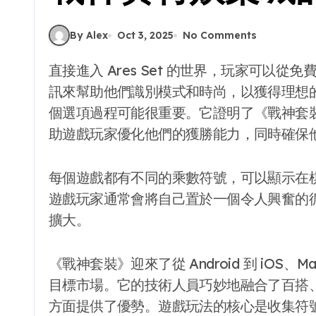
By Alex
Oct 3, 2025
No Comments
直接進入 Ares Set 的世界，玩家可以從免費機器號碼選擇中受益，該選擇使用公共樂透資
訊來幫助他們識別模式和時尚，以獲得理想
個選項過程可能很重要。它證明了《戰神套
助遊戲玩家優化他們的獲勝能力，同時確保
每個遊戲都有不同的乘數符號，可以顯示在棋盤上
遊戲玩家通常會將自己置於一個令人興奮的
擴大。
《戰神套裝》迎來了從 Android 到 iOS、M
目標市場。它的技術人員巧妙地融合了百搭
方面提供了優勢。遊戲玩法的核心是收集符