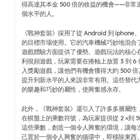
得高達其本金 500 倍的收益的機會——非常
個水平的人。
《戰神套裝》採用了從 Android 到 iphone
的目標市場使用。它的汽車機械巧妙地混合
遊戲體驗方面提供了優勢。遊戲玩法的核心
利視頻遊戲，玩家需要在捲軸上放置 3 到 
入獎勵遊戲，讓他們有機會獲得大約 500 
提升到新水平的人來說非常有用。這些替代
的樂趣和巧妙的屬性，使興奮感永存。
此外，《戰神套裝》還引入了許多多層屬性
在棋盤上的乘數符號，為玩家提供從 2 ×到 
這些乘數，創造一個令人興奮的環境，讓每
己置於一個令人興奮的循環中，即移除東西