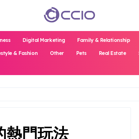
iness
Digital Marketing
Family & Relationship
estyle & Fashion
Other
Pets
Real Estate
的熱門玩法