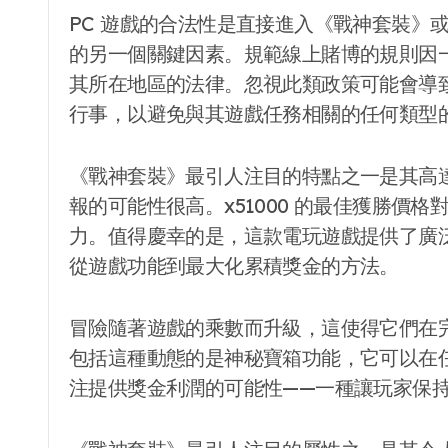
PC 遊戲的合法性是直接進入《戰神套裝》
的另一個關鍵因素。規範線上賭博的規則因
其所在地區的法律。忽視此類政策可能會導
行事，以避免與其遊戲任務相關的任何類型
《戰神套裝》最引人注目的特點之一是其高達 9
報的可能性很高。x51000 的最佳獲勝價
力。值得慶幸的是，這款電玩遊戲提供了廣
從遊戲功能到最大化累積獎金的方法。
冒險隨著遊戲的乘數而升級，這使得它們在
包括這種動態的是神秘寶箱功能，它可以在
注提供獎金利潤的可能性——一種讓玩家保