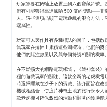
玩家需要在捲軸上放置三到六個寶藏符號。
們有可能獲得高達風險 500 倍的獎勵——非
人。這些選項凸顯了電玩遊戲的混合方法，
端屬性。
玩家可以製作具有多種標誌的因子，包括散
當玩家在捲軸上累積這些圖標時，他們的獎
他們的賭注數量以及與每個符號相關的機率
在不斷擴大的網路電玩領域，《戰神套裝》
程的遊戲玩家的關注。這款全新的老虎機電
時選擇隱藏在沙子下的寶藏。該介面旨在改
機械相結合，使這片神奇土地的旅行既令人
款老虎機可確保激烈的活動和顯著的獲勝能