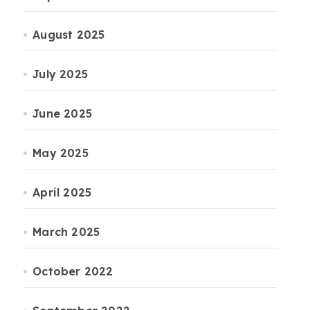
August 2025
July 2025
June 2025
May 2025
April 2025
March 2025
October 2022