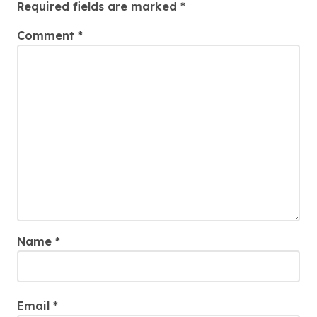
Required fields are marked
*
Comment
*
Name
*
Email
*