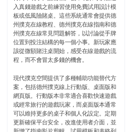
入真錢遊戲之前練習使用免費試用設計模
板或低風險賭桌。這些系統通常會提供德
州撲克在線教程、德州撲克在線指南和德
州撲克在線常見問題解答，以討論從手牌
位置到投注結構的每一個小事。新玩家應
該從微額賭注桌開始，感受在線遊戲的流
程，而不會冒太多錢的機會。
現代撲克空間提供了多種輔助功能替代方
案，包括德州撲克線上行動版、桌面版和
網頁版。行動版本非常適合喜歡快速遊戲
或經常旅行的遊戲玩家，而桌面版本通常
可以維持更多的桌子和個人化設定。定期
更新確保平台安全，改進使用者介面，並
新增了指南影片剪輯、試用模板和表格列