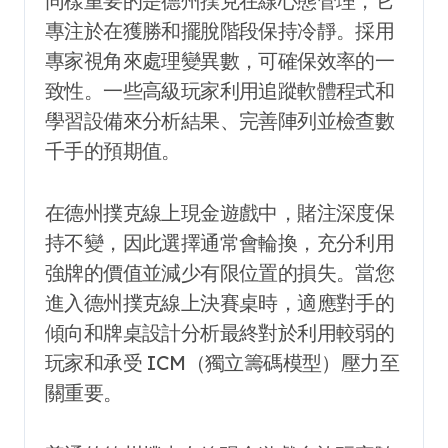
同樣重要的是德州撲克在線心態管理，它
專注於在獲勝和擺脫階段保持冷靜。採用
專家視角來處理變異數，可確保效率的一
致性。一些高級玩家利用追蹤軟體程式和
學習設備來分析結果、完善陣列並檢查數
千手的預期值。
在德州撲克線上現金遊戲中，賭注深度保
持不變，因此選擇通常會輪換，充分利用
強牌的價值並減少有限位置的損失。當您
進入德州撲克線上決賽桌時，適應對手的
傾向和牌桌設計分析最終對於利用較弱的
玩家和承受 ICM（獨立籌碼模型）壓力至
關重要。