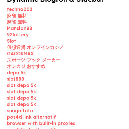
techno002
麻雀 無料
麻雀 無料
Mansion88
92lottery
Slot
仮想通貨 オンラインカジノ
GACORMAX
スポーツ ブック メーカー
オンカジ おすすめ
depo 5k
slot888
slot depo 5k
slot depo 5k
slot depo 5k
slot depo 5k
sungaitoto
pos4d link alternatif
browser with built-in proxies