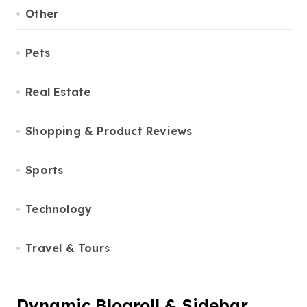
Other
Pets
Real Estate
Shopping & Product Reviews
Sports
Technology
Travel & Tours
Dynamic Blogroll & Sidebar