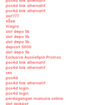
pos4d link alternatif
pos4d link alternatif
pos4d link alternatif
slot777
สล็อต
Viagra
slot depo 5k
slot depo 5k
slot depo 5k
deposit 5000
slot depo 5k
Exclusive AussieSpin Promos
pos4d link alternatif
pos4d link alternatif
sex
pos4d
pos4d link alternatif
pos4d login
pos4d login
perdagangan manusia online
slot jackpot