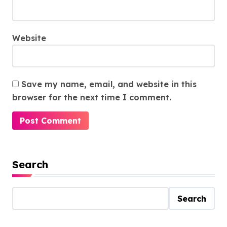
Website
Save my name, email, and website in this
browser for the next time I comment.
Search
Search