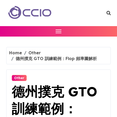
Skip
to
content
Home
Other
德州撲克 GTO 訓練範例：Flop 頻率圖解析
Other
德州撲克 GTO
訓練範例：