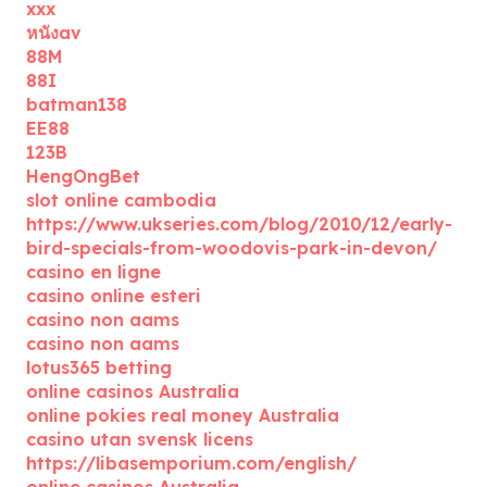
xxx
หนังav
88M
88I
batman138
EE88
123B
HengOngBet
slot online cambodia
https://www.ukseries.com/blog/2010/12/early-
bird-specials-from-woodovis-park-in-devon/
casino en ligne
casino online esteri
casino non aams
casino non aams
lotus365 betting
online casinos Australia
online pokies real money Australia
casino utan svensk licens
https://libasemporium.com/english/