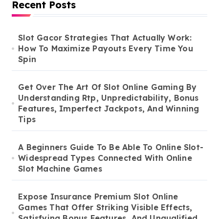
Recent Posts
Slot Gacor Strategies That Actually Work:
How To Maximize Payouts Every Time You
Spin
Get Over The Art Of Slot Online Gaming By
Understanding Rtp, Unpredictability, Bonus
Features, Imperfect Jackpots, And Winning
Tips
A Beginners Guide To Be Able To Online Slot-
Widespread Types Connected With Online
Slot Machine Games
Expose Insurance Premium Slot Online
Games That Offer Striking Visible Effects,
Satisfying Bonus Features, And Unqualified