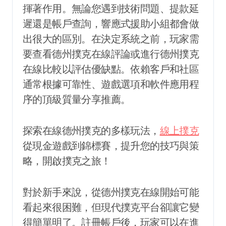
揮著作用。無論您遇到技術問題、提款延
遲還是帳戶查詢，響應式援助小組都會做
出很大的區別。在決定系統之前，玩家需
要查看德州撲克在線評論或進行德州撲克
在線比較以評估優缺點。依賴客戶和社區
通常根據可靠性、遊戲選項和軟件應用程
序的頂級質量分享推薦。
探索在線德州撲克的多樣玩法，
線上撲克
從現金遊戲到錦標賽，提升您的技巧與策
略，開啟撲克之旅！
對於新手來說，從德州撲克在線開始可能
看起來很困難，但現代撲克平台卻讓它變
得簡單明了。註冊帳戶後，玩家可以在進