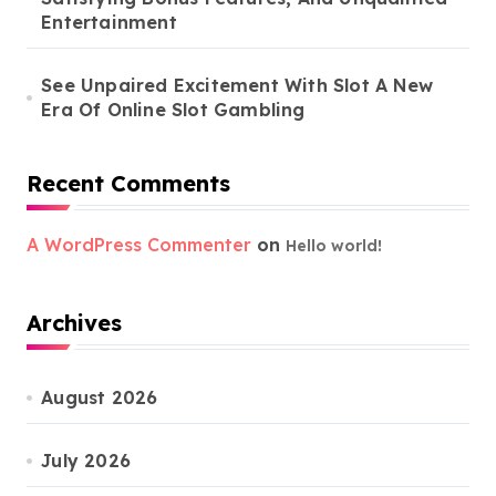
Entertainment
See Unpaired Excitement With Slot A New
Era Of Online Slot Gambling
Recent Comments
A WordPress Commenter
on
Hello world!
Archives
August 2026
July 2026