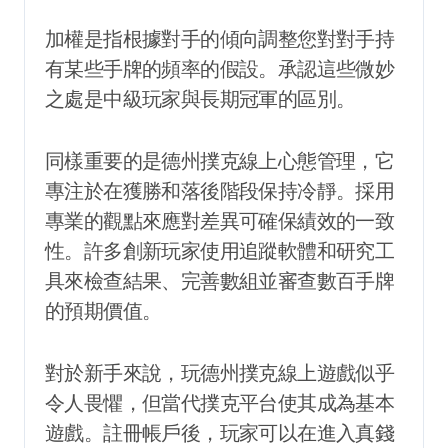
加權是指根據對手的傾向調整您對對手持
有某些手牌的頻率的假設。承認這些微妙
之處是中級玩家與長期冠軍的區別。
同樣重要的是德州撲克線上心態管理，它
專注於在獲勝和落後階段保持冷靜。採用
專業的觀點來應對差異可確保績效的一致
性。許多創新玩家使用追蹤軟體和研究工
具來檢查結果、完善數組並審查數百手牌
的預期價值。
對於新手來說，玩德州撲克線上遊戲似乎
令人畏懼，但當代撲克平台使其成為基本
遊戲。註冊帳戶後，玩家可以在進入真錢