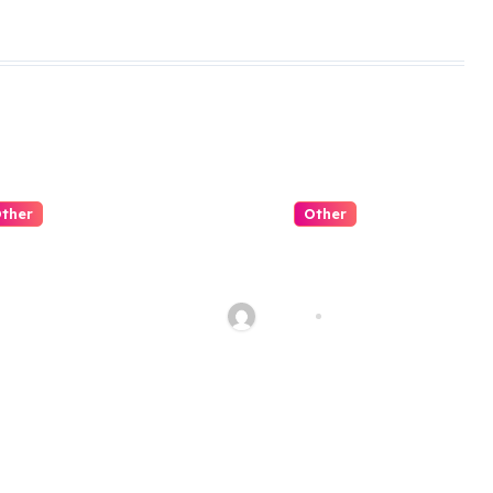
ther
Other
 是可信平台
Slot Negeri
穩定性與客
Candy Penuh
看起
Manis
Jul 31, 2026
admin
Jul 30, 2026