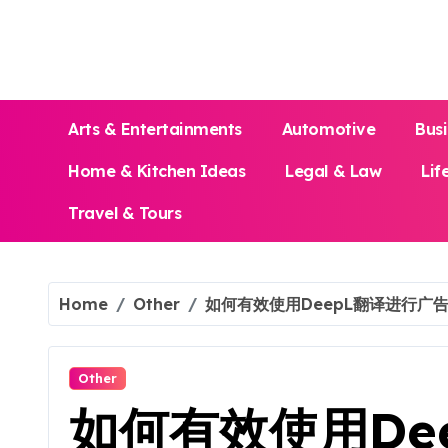
Skip
to
content
Arts & Entertainments
Automotive
Bus
Home & Kitchen Ideas
Legal & Law
Lif
Travel & Tours
Home
Other
如何有效使用DeepL翻译进行广
Other
如何有效使用De