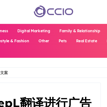
iness
Digital Marketing
Family & Relationship
estyle & Fashion
Other
Pets
Real Estate
告文案
epL翻译进行广告