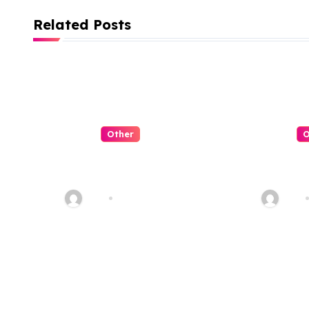
v
Related Posts
i
g
a
t
Other
O
i
QQPK Poker
QQPK
o
Review: Fast
嗎？從
Access, Clear
服體驗
n
Alex
Jul 31, 2026
Alex
Navigation, Less
Friction