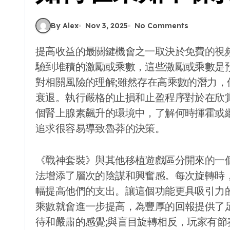
By Alex
Nov 3, 2025
No Comments
提高收益的最關鍵機會之一取決於免費的視頻遊戲模式，在這種模式下，遊戲玩家可能會體
驗到堆積的激勵或乘數，這些激勵或乘數是
對相關風險的理解;雖然存在高乘數的潛力
衰退。執行嚴格的止損和止盈程序對於在欣
個腎上腺素飆升的環境中，了解何時揮霍或
追求很容易導致魯莽的決策。
《戰神套裝》與其他移植遊戲區分開來的一
法增添了層次的陰謀和興奮感。每次旋轉時
幅提高他們的支出。讓這個功能更具吸引力
乘數就會進一步提高，為豐厚的回報提供了
待和嚴肅的感覺;與盲目旋轉相反，玩家有