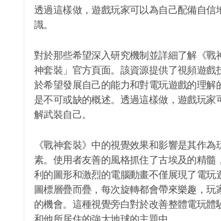
透過這樣做，遊戲玩家可以為自己配備自信
識。
對於那些希望深入研究機制並詳細了解《戰神
神套裝」官方頁面。該資源提供了視頻遊戲
於希望發展自己的能力和對電玩遊戲的理解
是不可或缺的概述。透過這樣做，遊戲玩家
解武裝自己。
《戰神套裝》中的視覺效果和影響是其作為
素。使用者友善的風格抓住了古埃及的精髓
利的圖形和激烈的電腦動畫不僅展現了電玩
圖標層疊而疊，每次旋轉都會帶來樂趣，玩
的機會。這種視覺旁白對於改善整體電玩體
和他所居住的強大地球的主題中。