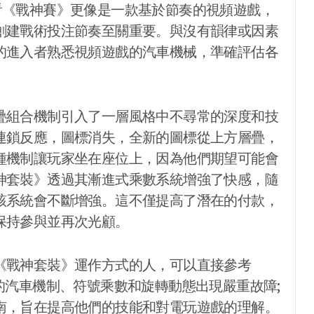
看《戰神賽》更像是一款基於節奏的視頻遊戲，
創建戰術投注節奏至關重要。與沒有韻律或因素
的進入者熟悉視頻遊戲的汽車機械，準確評估各
疊組合機制引入了一層風格中不尋常的深度和技
連鎖反應，圖標消失，全新的圖標從上方層疊，
種機制讓玩家坐在座位上，因為他們期望可能會
神套裝》透過其漸進式乘數系統增強了快感，隨
該系統會不斷增強。這不僅提高了潛在的付款，
保持參與並再次光顧。
《戰神套裝》運作方式的人，可以直接參考
的汽車機制、符號乘數和旋轉動態出現嚴重故障;
南，旨在提高他們的技能和對電玩遊戲的理解。