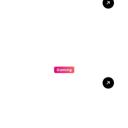
Supporter You Need In
Your Corner
Gaming
Your Explicit For Strategic
Casino Involvement