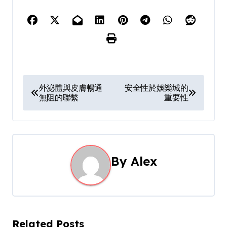
P
外泌體與皮膚暢通
安全性於娛樂城的
無阻的聯繫
重要性
o
s
t
By
Alex
n
a
v
Related Posts