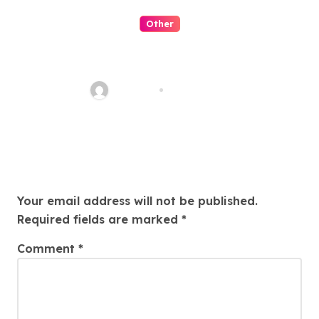
Other
Menyulap Togel Online
Menjadi Hiburan Lucu
AkSeo47
Jul 28, 2026
Leave a Reply
Your email address will not be published.
Required fields are marked
*
Comment
*