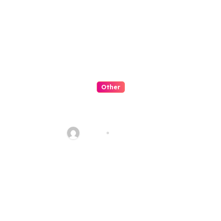
Other
Slot Petualangan Kapal
Terbang Fantasi
admin
Jul 29, 2026