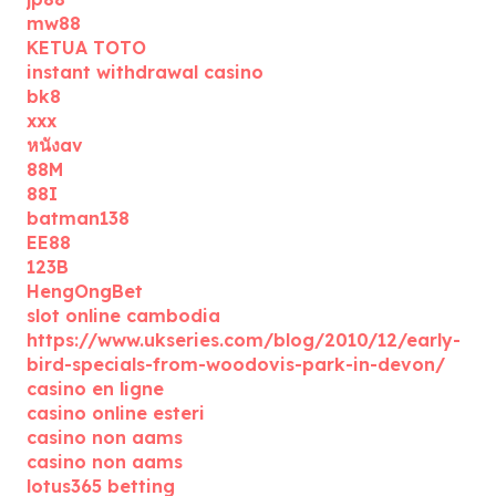
mw88
KETUA TOTO
instant withdrawal casino
bk8
xxx
หนังav
88M
88I
batman138
EE88
123B
HengOngBet
slot online cambodia
https://www.ukseries.com/blog/2010/12/early-
bird-specials-from-woodovis-park-in-devon/
casino en ligne
casino online esteri
casino non aams
casino non aams
lotus365 betting