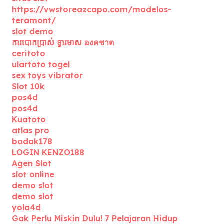
https://vwstoreazcapo.com/modelos-
teramont/
slot demo
ការបោកប្រាស់ ទ្វារមាស องคชาต
ceritoto
ulartoto togel
sex toys vibrator
Slot 10k
pos4d
pos4d
Kuatoto
atlas pro
badak178
LOGIN KENZO188
Agen Slot
slot online
demo slot
demo slot
yola4d
Gak Perlu Miskin Dulu! 7 Pelajaran Hidup