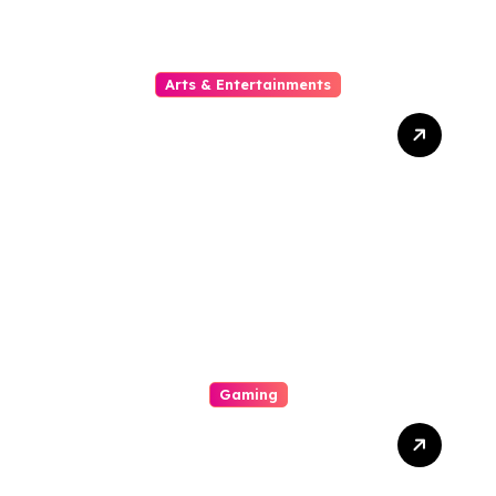
Arts & Entertainments
The Growing Popularity Of
Online Movies
Gaming
A Great Exhilarating
Interplay A Internal
Operation Of An Casino