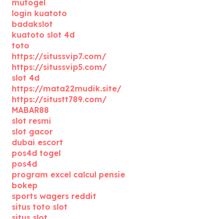
mutogel
login kuatoto
badakslot
kuatoto slot 4d
toto
https://situssvip7.com/
https://situssvip5.com/
slot 4d
https://mata22mudik.site/
https://situstt789.com/
MABAR88
slot resmi
slot gacor
dubai escort
pos4d togel
pos4d
program excel calcul pensie
bokep
sports wagers reddit
situs toto slot
situs slot