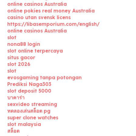
online casinos Australia
online pokies real money Australia
casino utan svensk licens
https://libasemporium.com/english/
online casinos Australia
slot
nona88 login
slot online terpercaya
situs gacor
slot 2026
slot
evosgaming tanpa potongan
Prediksi Naga303
slot deposit 5000
บาคาร่า
sexvideo streaming
ทดลองเล่นสล็อต pg
super clone watches
slot malaysia
สล็อต