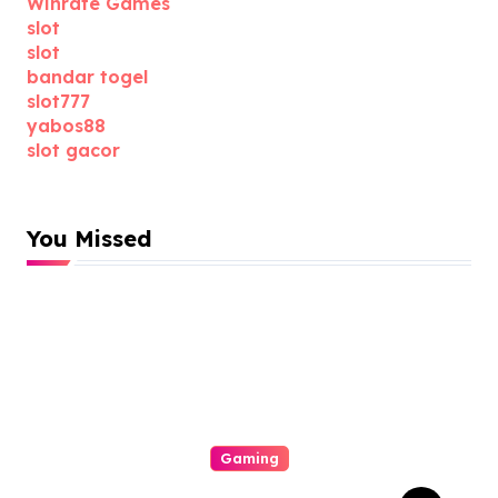
Winrate Games
slot
slot
bandar togel
slot777
yabos88
slot gacor
You Missed
Gaming
All About Gacor77 A