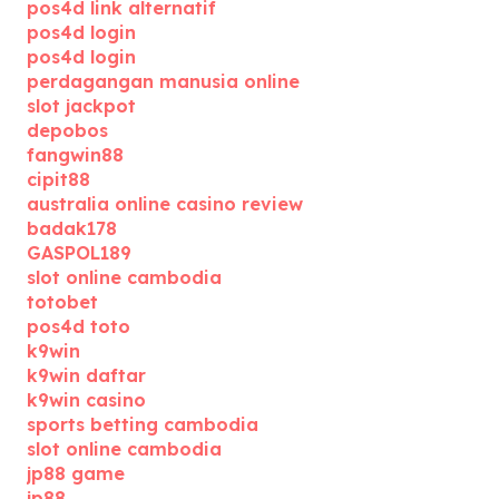
pos4d link alternatif
pos4d login
pos4d login
perdagangan manusia online
slot jackpot
depobos
fangwin88
cipit88
australia online casino review
badak178
GASPOL189
slot online cambodia
totobet
pos4d toto
k9win
k9win daftar
k9win casino
sports betting cambodia
slot online cambodia
jp88 game
jp88