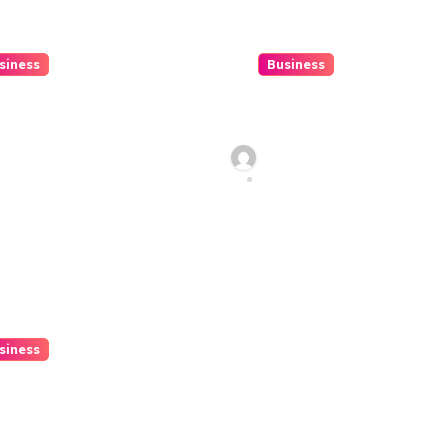
siness
Business
orming
The Hereafter Of
 Font
Cryptocurrency:
Navigating The
adro_bike
quadro_bike
ion And
Whole Number
 5, 2026
Aug 5, 2026
usiness
Currency
g
Gyration And Its
ions With
Impact On The
anced
Globa
tion
on System
siness
s For
ng The
r
Of
ncy And
m Pool
adro_bike