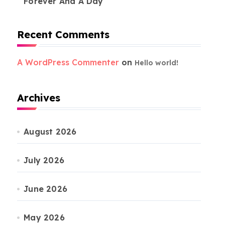
Forever And A Day
Recent Comments
A WordPress Commenter
on
Hello world!
Archives
August 2026
July 2026
June 2026
May 2026