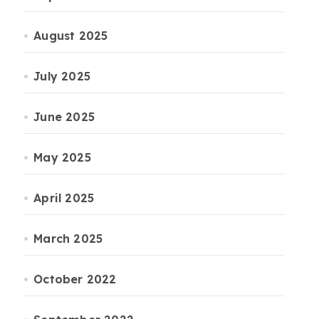
August 2025
July 2025
June 2025
May 2025
April 2025
March 2025
October 2022