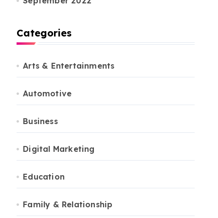
September 2022
Categories
Arts & Entertainments
Automotive
Business
Digital Marketing
Education
Family & Relationship