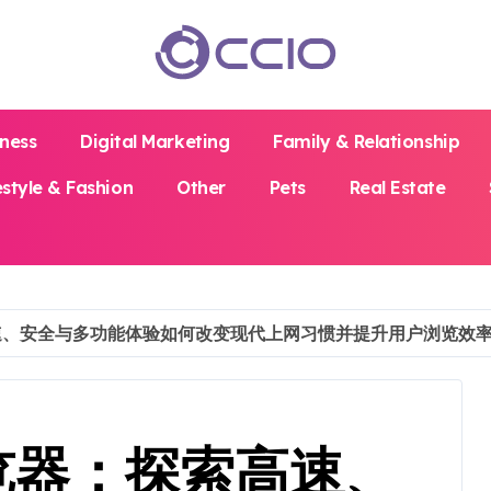
iness
Digital Marketing
Family & Relationship
estyle & Fashion
Other
Pets
Real Estate
速、安全与多功能体验如何改变现代上网习惯并提升用户浏览效
览器：探索高速、