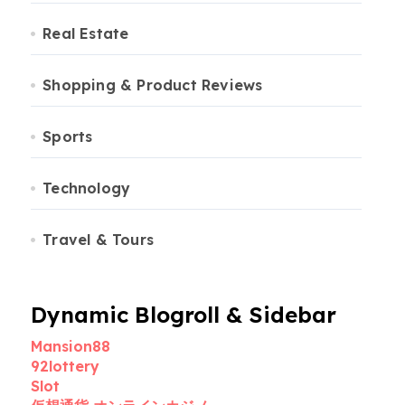
Real Estate
Shopping & Product Reviews
Sports
Technology
Travel & Tours
Dynamic Blogroll & Sidebar
Mansion88
92lottery
Slot