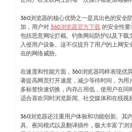
360浏览器的核心优势之一是其出色的安全
加，用户对
360浏览器官方下载
的安全性要
包括恶意网址拦截、钓鱼网站防护以及下载
入侵用户设备。这不仅提升了用户的上网安
在的网络威胁。
在速度和性能方面，360浏览器同样表现优
著提高网页打开速度，减少等待时间，为用户
多标签快速切换，内存占用低，使用户在同
适合喜欢同时浏览新闻、社交媒体和在线视
360浏览器还注重用户体验和功能创新。其
具、夜间模式以及翻译插件，极大丰富了浏