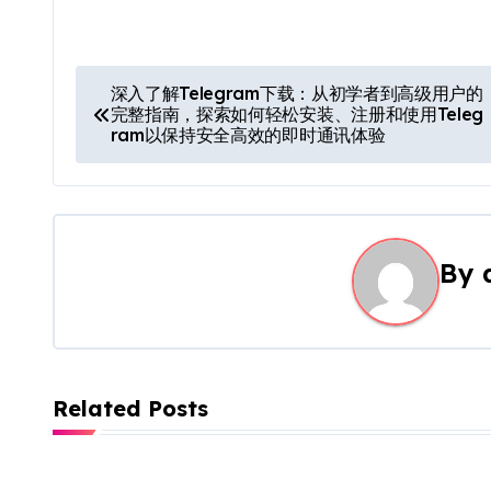
P
深入了解Telegram下载：从初学者到高级用户的
完整指南，探索如何轻松安装、注册和使用Teleg
o
ram以保持安全高效的即时通讯体验
s
t
n
By
a
v
i
Related Posts
g