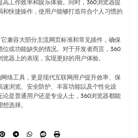
高工作效率和娱乐体验。同时，360浏览器提
局和快捷操作，使用户能够打造符合个人习惯的
。它兼容大部分主流网页标准和常见插件，确保
位或功能缺失的情况。对于开发者而言，360
浏览器上的表现，实现更好的用户体验。
的网络工具，更是现代互联网用户提升效率、保
高速浏览、安全防护、丰富功能以及个性化设
论是普通用户还是专业人士，360浏览器都能
理想选择。