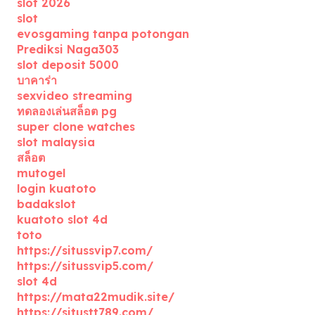
slot 2026
slot
evosgaming tanpa potongan
Prediksi Naga303
slot deposit 5000
บาคาร่า
sexvideo streaming
ทดลองเล่นสล็อต pg
super clone watches
slot malaysia
สล็อต
mutogel
login kuatoto
badakslot
kuatoto slot 4d
toto
https://situssvip7.com/
https://situssvip5.com/
slot 4d
https://mata22mudik.site/
https://situstt789.com/