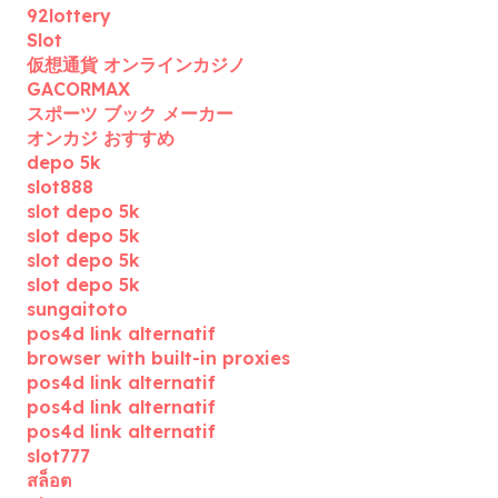
92lottery
Slot
仮想通貨 オンラインカジノ
GACORMAX
スポーツ ブック メーカー
オンカジ おすすめ
depo 5k
slot888
slot depo 5k
slot depo 5k
slot depo 5k
slot depo 5k
sungaitoto
pos4d link alternatif
browser with built-in proxies
pos4d link alternatif
pos4d link alternatif
pos4d link alternatif
slot777
สล็อต