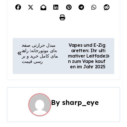
P
مبدل حرارتی صفح
Vapes und E-Zig
ه‌ای موتورخانه: راهن
aretten: Ihr ulti
o
مای کامل خرید و بر
mativer Leitfade
رسی قیمت
n zum Vape kauf
s
en im Jahr 2025
t
n
a
By
sharp_eye
v
i