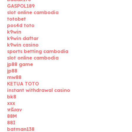
GASPOL189
slot online cambodia
totobet
pos4d toto
k9win
k9win daftar
k9win casino
sports betting cambodia
slot online cambodia
jp88 game
jp88
mw88
KETUA TOTO
instant withdrawal casino
bk8
xxx
หนังav
88M
88I
batman138